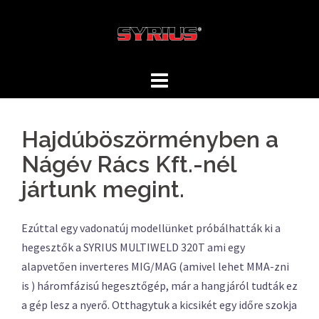
Skip
to
content
Hajdúböszörményben a
Nágév Rács Kft.-nél
jártunk megint.
Ezúttal egy vadonatúj modellünket próbálhatták ki a
hegesztők a SYRIUS MULTIWELD 320T ami egy
alapvetően inverteres MIG/MAG (amivel lehet MMA-zni
is ) háromfázisú hegesztőgép, már a hangjáról tudták ez
a gép lesz a nyerő. Otthagytuk a kicsikét egy időre szokja