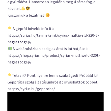
a gyűrődést. Hamarosan legalább még 4 társa fogja
követni.
Köszönjük a bizalmat!
A gépről bővebb infó itt:
https://syrius.hu/termekeink/syrius-multiweld-320-t-
hegesztogep/
A webáruházban pedig az árat is láthatjátok:
https://shop.syrius.hu/product/syrius-multiweld-320t-
hegesztogep/
Tetszik? Pont ilyenre lenne szükséged? Próbáld ki!
Géppróba szolgáltatásunkról itt olvashattok többet:
https://syrius.hu/gepproba/