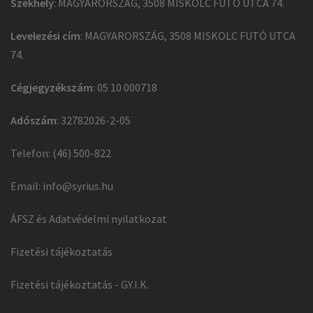
Székhely
: MAGYARORSZÁG, 3508 MISKOLC FUTÓ UTCA 74.
Levelezési cím
: MAGYARORSZÁG, 3508 MISKOLC FUTÓ UTCA
74.
Cégjegyzékszám
: 05 10 000718
Adószám
: 32782026-2-05
Telefon: (46) 500-822
Email:
info@syrius.hu
ÁFSZ és Adatvédelmi nyilatkozat
Fizetési tájékoztatás
Fizetési tájékoztatás - GY.I.K.