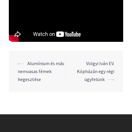
⟵
Alumínium és más
Völgyi Iván EV.
Post
nemvasas fémek
Kópházán egy régi
navigation
hegesztése
ügyfelünk
⟶