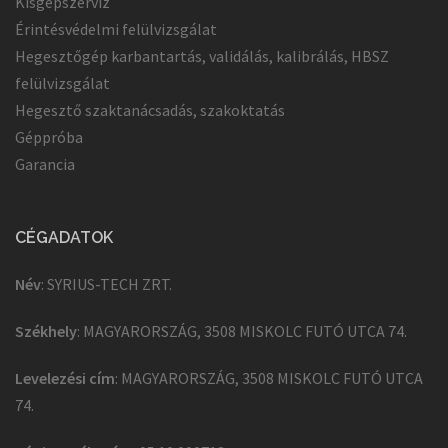
Kisgépszerviz
Érintésvédelmi felülvizsgálat
Hegesztőgép karbantartás, validálás, kalibrálás, HBSZ
felülvizsgálat
Hegesztő szaktanácsadás, szakoktatás
Géppróba
Garancia
CÉGADATOK
Név
: SYRIUS-TECH ZRT.
Székhely
: MAGYARORSZÁG, 3508 MISKOLC FUTÓ UTCA 74.
Levelezési cím
: MAGYARORSZÁG, 3508 MISKOLC FUTÓ UTCA
74.