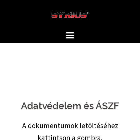
Skip
to
content
Adatvédelem és ÁSZF
A dokumentumok letöltéséhez
kattintson a gombra.