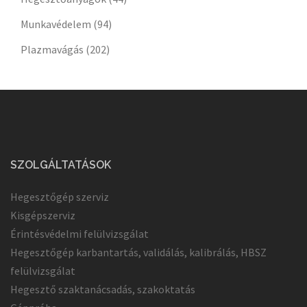
Munkavédelem
(94)
Plazmavágás
(202)
SZOLGÁLTATÁSOK
Hegesztőgép szerviz
Kisgépszerviz
Érintésvédelmi felülvizsgálat
Hegesztőgép karbantartás, validálás, kalibrálás, HBSZ
felülvizsgálat
Hegesztő szaktanácsadás, szakoktatás