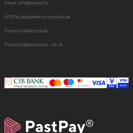
Email:
info@syrius.hu
ÁFSZ és Adatvédelmi nyilatkozat
Fizetési tájékoztatás
Fizetési tájékoztatás - GY.I.K.