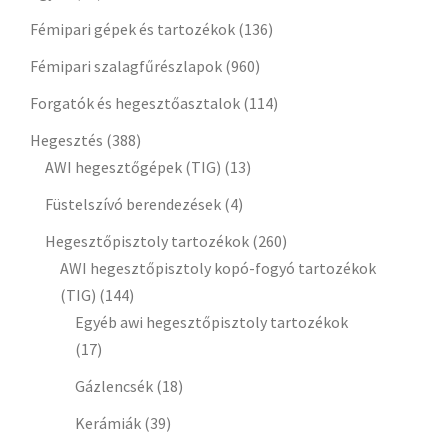
Fémipari gépek és tartozékok
(136)
Fémipari szalagfűrészlapok
(960)
Forgatók és hegesztőasztalok
(114)
Hegesztés
(388)
AWI hegesztőgépek (TIG)
(13)
Füstelszívó berendezések
(4)
Hegesztőpisztoly tartozékok
(260)
AWI hegesztőpisztoly kopó-fogyó tartozékok
(TIG)
(144)
Egyéb awi hegesztőpisztoly tartozékok
(17)
Gázlencsék
(18)
Kerámiák
(39)