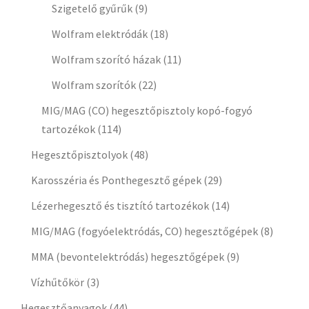
Szigetelő gyűrűk
(9)
Wolfram elektródák
(18)
Wolfram szorító házak
(11)
Wolfram szorítók
(22)
MIG/MAG (CO) hegesztőpisztoly kopó-fogyó
tartozékok
(114)
Hegesztőpisztolyok
(48)
Karosszéria és Ponthegesztő gépek
(29)
Lézerhegesztő és tisztító tartozékok
(14)
MIG/MAG (fogyóelektródás, CO) hegesztőgépek
(8)
MMA (bevontelektródás) hegesztőgépek
(9)
Vízhűtőkör
(3)
Hegesztőanyagok
(44)