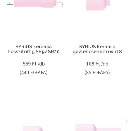
SYRIUS kerámia
SYRIUS kerámia
hosszított 5 SR9/SR20
gázlencséhez rövid 8
559
Ft /db
108
Ft /db
(440 Ft+ÁFA)
(85 Ft+ÁFA)