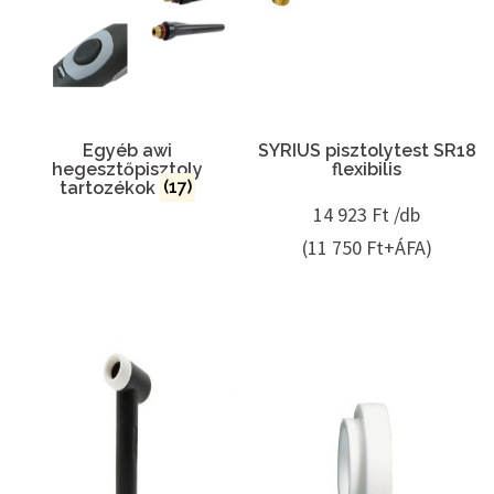
Egyéb awi
SYRIUS pisztolytest SR18
hegesztőpisztoly
flexibilis
tartozékok
(17)
14 923
Ft /db
(11 750 Ft+ÁFA)