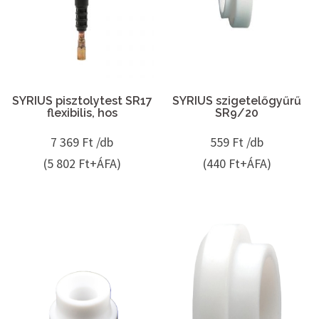
SYRIUS pisztolytest SR17
SYRIUS szigetelőgyűrű
flexibilis, hos
SR9/20
7 369
Ft /db
559
Ft /db
(5 802 Ft+ÁFA)
(440 Ft+ÁFA)