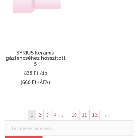
SYRIUS kerámia
gázlencséhez hosszított
5
838
Ft /db
(660 Ft+ÁFA)
1
2
3
4
…
10
11
12
→
Keresés
a