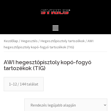
Skip
to
content
Kezdőlap
/
Hegesztés
/
Hegesztőpisztoly tartozékok
/ AWI
hegesztőpisztoly kopó-fogyó tartozékok (TIG)
AWI hegesztőpisztoly kopó-fogyó
tartozékok (TIG)
1–12 / 144 találat