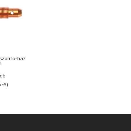
szorító-ház
m
/db
ÁFA)