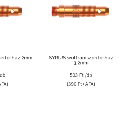
orító-ház 2mm
SYRIUS wolframszorító-ház
3,2mm
/db
503
Ft /db
ÁFA)
(396 Ft+ÁFA)