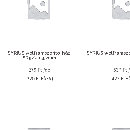
SYRIUS wolframszorító-ház
SYRIUS wolframsz
SR9/20 3,2mm
279
Ft /db
537
Ft 
(220 Ft+ÁFA)
(423 Ft+