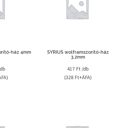
orító-ház 4mm
SYRIUS wolframszorító-ház
3,2mm
/db
417
Ft /db
ÁFA)
(328 Ft+ÁFA)