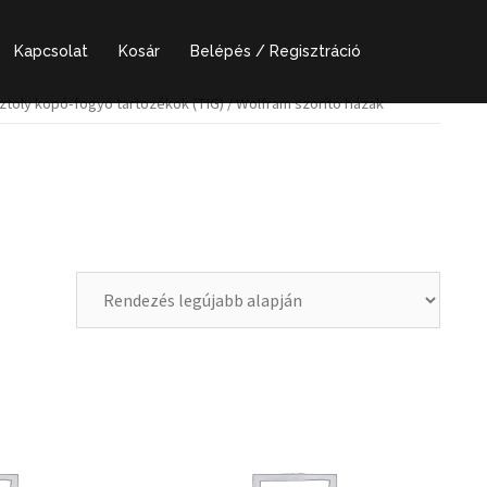
Kapcsolat
Kosár
Belépés / Regisztráció
toly kopó-fogyó tartozékok (TIG)
/ Wolfram szorító házak