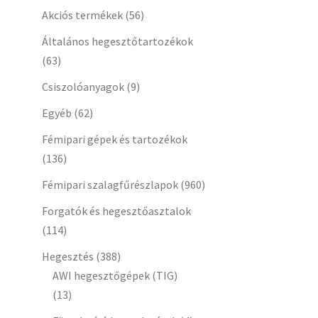
Akciós termékek
(56)
Általános hegesztőtartozékok
(63)
Csiszolóanyagok
(9)
Egyéb
(62)
Fémipari gépek és tartozékok
(136)
Fémipari szalagfűrészlapok
(960)
Forgatók és hegesztőasztalok
(114)
Hegesztés
(388)
AWI hegesztőgépek (TIG)
(13)