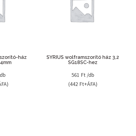
szorító-ház
SYRIUS wolframszorító ház 3,2
,4mm
SG18SC-hez
/db
561
Ft /db
ÁFA)
(442 Ft+ÁFA)