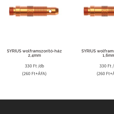
SYRIUS wolframszorító-ház
SYRIUS wolfram
2,4mm
1,6m
330
Ft /db
330
Ft 
(260 Ft+ÁFA)
(260 Ft+