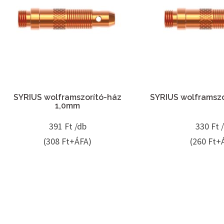
SYRIUS wolframszorító-ház
SYRIUS wolframsz
1,0mm
391
Ft /db
330
Ft 
(308 Ft+ÁFA)
(260 Ft+