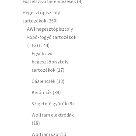
Füstelszívó berendezések
(4)
Hegesztőpisztoly
tartozékok
(260)
AWI hegesztőpisztoly
kopó-fogyó tartozékok
(TIG)
(144)
Egyéb awi
hegesztőpisztoly
tartozékok
(17)
Gázlencsék
(18)
Kerámiák
(39)
Szigetelő gyűrűk
(9)
Wolfram elektródák
(18)
Wolfram szorító