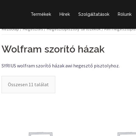
Termékek
Hírek
Szolgáltatások
Rólunk
Kezdőlap
/
Hegesztés
/
Hegesztőpisztoly tartozékok
/
AWI hegesztőpisz
Wolfram szorító házak
SYRIUS wolfram szorító házak awi hegesztő pisztolyhoz.
Összesen 11 találat