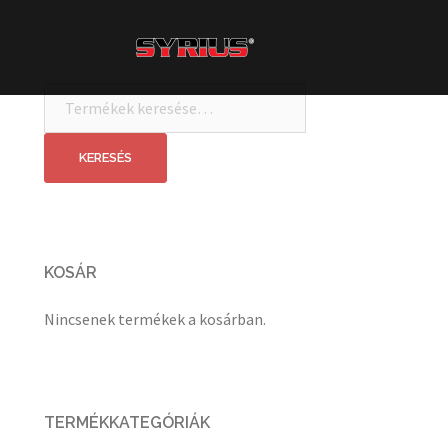
Skip
to
content
Keresés
a
következőre:
KERESÉS
KOSÁR
Nincsenek termékek a kosárban.
TERMÉKKATEGÓRIÁK