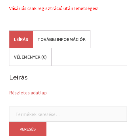
Vásárlás csak regisztráció után lehetséges!
LEÍRÁS
TOVÁBBI INFORMÁCIÓK
VÉLEMÉNYEK (0)
Leírás
Részletes adatlap
Keresés
a
következőre:
KERESÉS