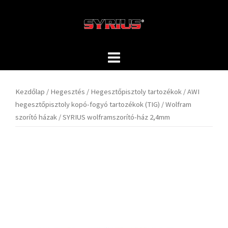
Skip
to
content
Kezdőlap
/
Hegesztés
/
Hegesztőpisztoly tartozékok
/
AWI
hegesztőpisztoly kopó-fogyó tartozékok (TIG)
/
Wolfram
szorító házak
/ SYRIUS wolframszorító-ház 2,4mm