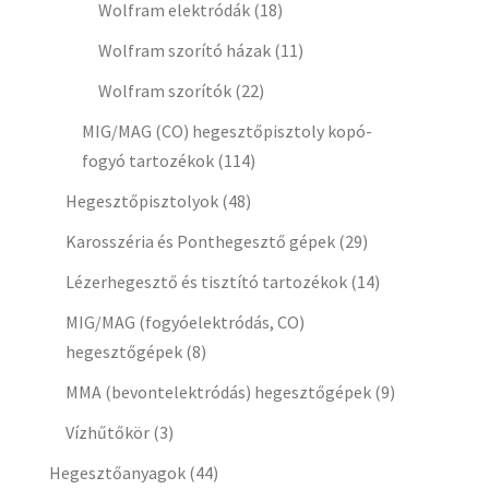
Wolfram elektródák
(18)
Wolfram szorító házak
(11)
Wolfram szorítók
(22)
MIG/MAG (CO) hegesztőpisztoly kopó-
fogyó tartozékok
(114)
Hegesztőpisztolyok
(48)
Karosszéria és Ponthegesztő gépek
(29)
Lézerhegesztő és tisztító tartozékok
(14)
MIG/MAG (fogyóelektródás, CO)
hegesztőgépek
(8)
MMA (bevontelektródás) hegesztőgépek
(9)
Vízhűtőkör
(3)
Hegesztőanyagok
(44)