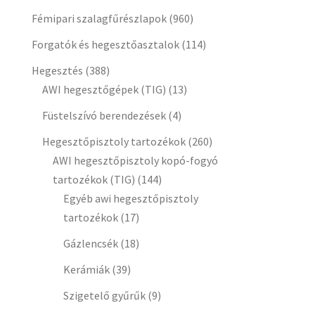
Fémipari szalagfűrészlapok
(960)
Forgatók és hegesztőasztalok
(114)
Hegesztés
(388)
AWI hegesztőgépek (TIG)
(13)
Füstelszívó berendezések
(4)
Hegesztőpisztoly tartozékok
(260)
AWI hegesztőpisztoly kopó-fogyó
tartozékok (TIG)
(144)
Egyéb awi hegesztőpisztoly
tartozékok
(17)
Gázlencsék
(18)
Kerámiák
(39)
Szigetelő gyűrűk
(9)