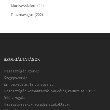
Munkavédelem
(94)
Plazmavágás
(202)
SZOLGÁLTATÁSOK
Hegesztőgép szerviz
Kisgépszerviz
Érintésvédelmi felülvizsgálat
Hegesztőgép karbantartás, validálás, kalibrálás, HBSZ
felülvizsgálat
Hegesztő szaktanácsadás, szakoktatás