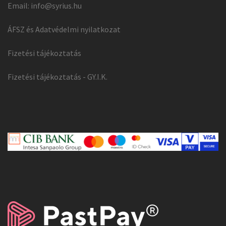
Email:
info@syrius.hu
ÁFSZ és Adatvédelmi nyilatkozat
Fizetési tájékoztatás
Fizetési tájékoztatás - GY.I.K.