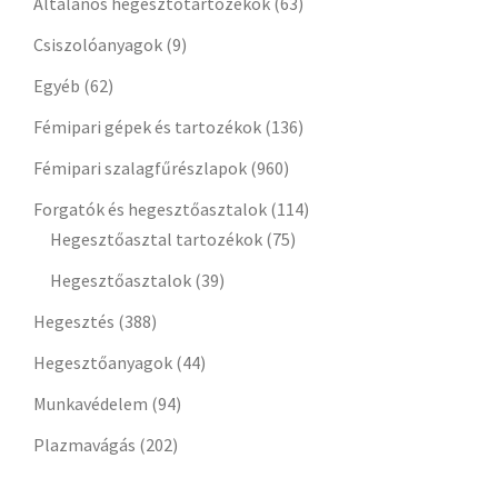
Általános hegesztőtartozékok
(63)
Csiszolóanyagok
(9)
Egyéb
(62)
Fémipari gépek és tartozékok
(136)
Fémipari szalagfűrészlapok
(960)
Forgatók és hegesztőasztalok
(114)
Hegesztőasztal tartozékok
(75)
Hegesztőasztalok
(39)
Hegesztés
(388)
Hegesztőanyagok
(44)
Munkavédelem
(94)
Plazmavágás
(202)