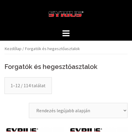
Skip
to
content
Kezdőlap
/ Forgatók és hegesztőasztalok
Forgatók és hegesztőasztalok
1–12 / 114 találat