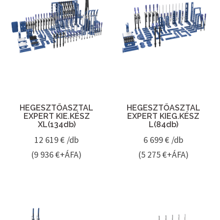
HEGESZTŐASZTAL
HEGESZTŐASZTAL
EXPERT KIE.KÉSZ
EXPERT KIEG.KÉSZ
XL(134db)
L(84db)
12 619
€ /db
6 699
€ /db
(9 936 €+ÁFA)
(5 275 €+ÁFA)