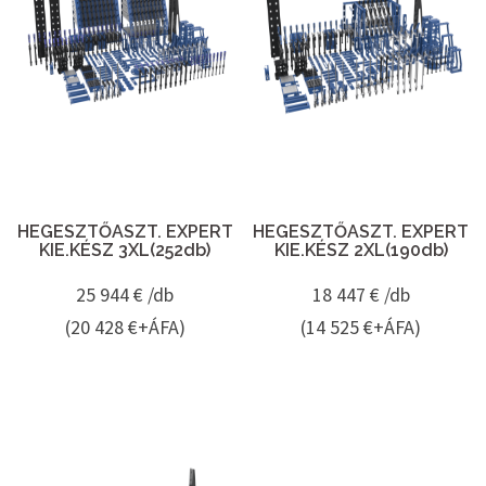
HEGESZTŐASZT. EXPERT
HEGESZTŐASZT. EXPERT
KIE.KÉSZ 3XL(252db)
KIE.KÉSZ 2XL(190db)
25 944
€ /db
18 447
€ /db
(20 428 €+ÁFA)
(14 525 €+ÁFA)