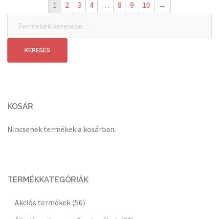
1
2
3
4
…
8
9
10
→
Keresés
a
következőre:
KERESÉS
KOSÁR
Nincsenek termékek a kosárban.
TERMÉKKATEGÓRIÁK
Akciós termékek
(56)