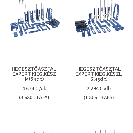
HEGESZTŐASZTAL
HEGESZTŐASZTAL
EXPERT KIEG.KÉSZ
EXPERT KIEG.KÉSZL
M(64db)
S(45db)
4 674
€ /db
2 294
€ /db
(3 680 €+ÁFA)
(1 806 €+ÁFA)