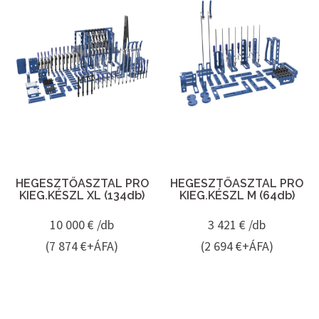
HEGESZTŐASZTAL PRO
HEGESZTŐASZTAL PRO
KIEG.KÉSZL XL (134db)
KIEG.KÉSZL M (64db)
10 000
€ /db
3 421
€ /db
(7 874 €+ÁFA)
(2 694 €+ÁFA)