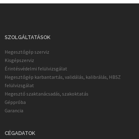
SZOLGÁLTATÁSOK
Hegesztőgép szerviz
Kisgépszerviz
Érintésvédelmi felülvizsgálat
Hegesztőgép karbantartás, validálás, kalibrálás, HBSZ
felülvizsgálat
Hegesztő szaktanácsadás, szakoktatás
Géppróba
Garancia
CÉGADATOK