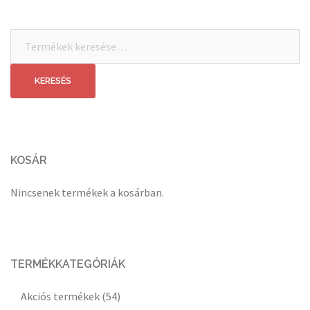
Keresés
a
következőre:
KERESÉS
KOSÁR
Nincsenek termékek a kosárban.
TERMÉKKATEGÓRIÁK
Akciós termékek
(54)