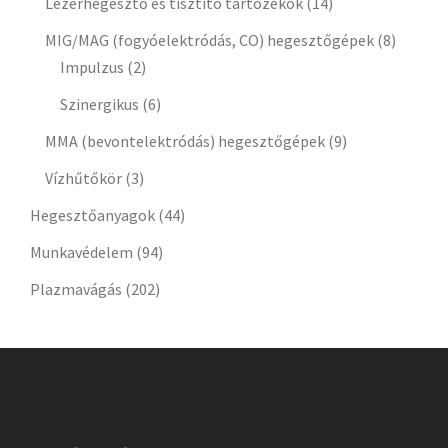
Lézerhegesztő és tisztító tartozékok
(14)
MIG/MAG (fogyóelektródás, CO) hegesztőgépek
(8)
Impulzus
(2)
Szinergikus
(6)
MMA (bevontelektródás) hegesztőgépek
(9)
Vízhűtőkör
(3)
Hegesztőanyagok
(44)
Munkavédelem
(94)
Plazmavágás
(202)