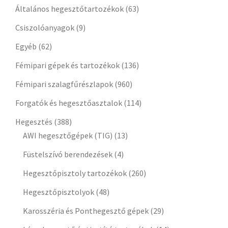
Általános hegesztőtartozékok
(63)
Csiszolóanyagok
(9)
Egyéb
(62)
Fémipari gépek és tartozékok
(136)
Fémipari szalagfűrészlapok
(960)
Forgatók és hegesztőasztalok
(114)
Hegesztés
(388)
AWI hegesztőgépek (TIG)
(13)
Füstelszívó berendezések
(4)
Hegesztőpisztoly tartozékok
(260)
Hegesztőpisztolyok
(48)
Karosszéria és Ponthegesztő gépek
(29)