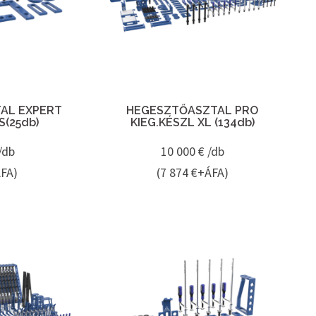
AL EXPERT
HEGESZTŐASZTAL PRO
S(25db)
KIEG.KÉSZL XL (134db)
/db
10 000
€ /db
ÁFA)
(7 874 €+ÁFA)