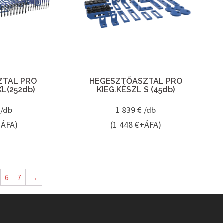
ZTAL PRO
HEGESZTŐASZTAL PRO
XL(252db)
KIEG.KÉSZL S (45db)
 /db
1 839
€ /db
+ÁFA)
(1 448 €+ÁFA)
6
7
→