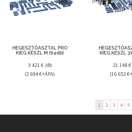
HEGESZTŐASZTAL PRO
HEGESZTŐAS
KIEG.KÉSZL M (64db)
KIEG.KÉSZL 3
3 421
€ /db
21 148
€
(2 694 €+ÁFA)
(16 652 €
1
2
3
4
5