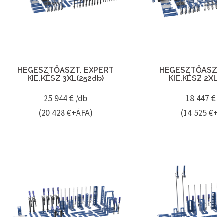
HEGESZTŐASZT. EXPERT
HEGESZTŐASZT
KIE.KÉSZ 3XL(252db)
KIE.KÉSZ 2X
25 944
€ /db
18 447
€
(20 428 €+ÁFA)
(14 525 €