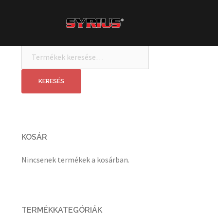
Skip
to
content
Keresés
a
következőre:
KERESÉS
KOSÁR
Nincsenek termékek a kosárban.
TERMÉKKATEGÓRIÁK