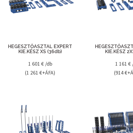
HEGESZTŐASZTAL EXPERT
HEGESZTŐASZT
KIE.KÉSZ XS (36db)
KIE.KÉSZ 2X
1 601
€ /db
1 161
€ 
(1 261 €+ÁFA)
(914 €+