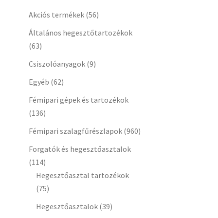
Akciós termékek
(56)
Általános hegesztőtartozékok
(63)
Csiszolóanyagok
(9)
Egyéb
(62)
Fémipari gépek és tartozékok
(136)
Fémipari szalagfűrészlapok
(960)
Forgatók és hegesztőasztalok
(114)
Hegesztőasztal tartozékok
(75)
Hegesztőasztalok
(39)