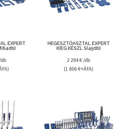
AL EXPERT
HEGESZTŐASZTAL EXPERT
M(64db)
KIEG.KÉSZL S(45db)
/db
2 294
€ /db
ÁFA)
(1 806 €+ÁFA)