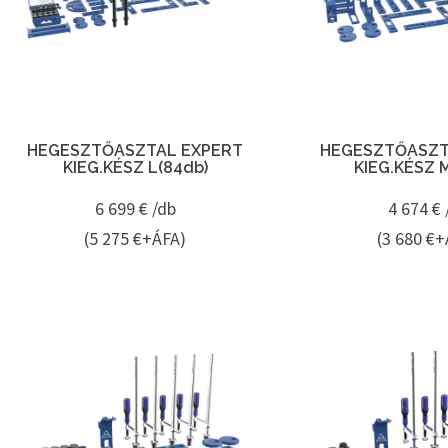
HEGESZTŐASZTAL EXPERT
HEGESZTŐASZT
KIEG.KÉSZ L(84db)
KIEG.KÉSZ 
6 699
€ /db
4 674
€ 
(5 275 €+ÁFA)
(3 680 €+