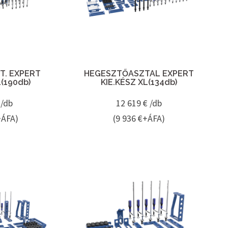
. EXPERT
HEGESZTŐASZTAL EXPERT
L(190db)
KIE.KÉSZ XL(134db)
 /db
12 619
€ /db
+ÁFA)
(9 936 €+ÁFA)