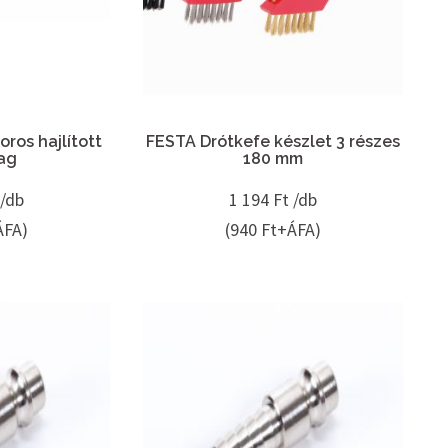
ros hajlított
FESTA Drótkefe készlet 3 részes
ag
180 mm
 /db
1 194
Ft /db
ÁFA)
(940 Ft+ÁFA)