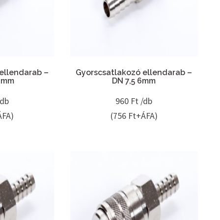
ellendarab –
Gyorscsatlakozó ellendarab –
10mm
DN 7,5 6mm
/db
960
Ft /db
ÁFA)
(756 Ft+ÁFA)