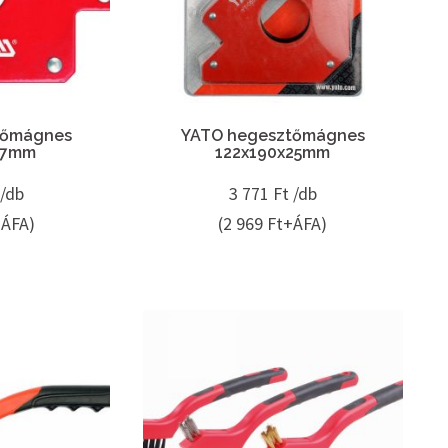
tőmágnes
YATO hegesztőmágnes
17mm
122x190x25mm
 /db
3 771
Ft /db
+ÁFA)
(2 969 Ft+ÁFA)