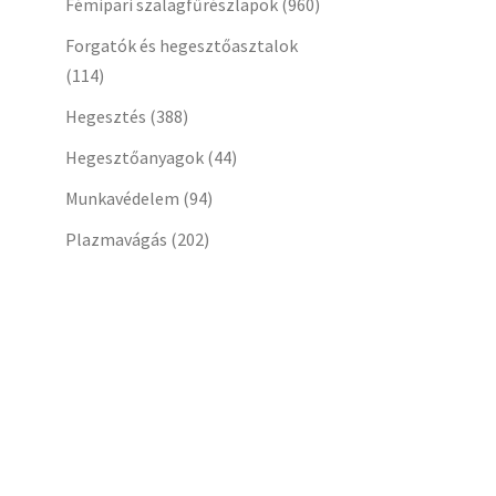
Fémipari szalagfűrészlapok
(960)
Forgatók és hegesztőasztalok
(114)
Hegesztés
(388)
Hegesztőanyagok
(44)
Munkavédelem
(94)
Plazmavágás
(202)