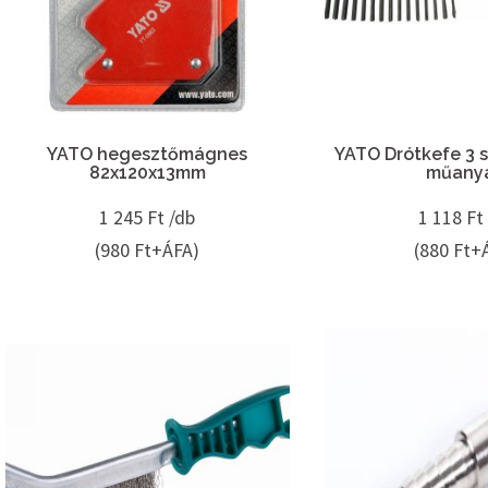
YATO hegesztőmágnes
YATO Drótkefe 3 so
82x120x13mm
műany
1 245
Ft /db
1 118
Ft
(980 Ft+ÁFA)
(880 Ft+