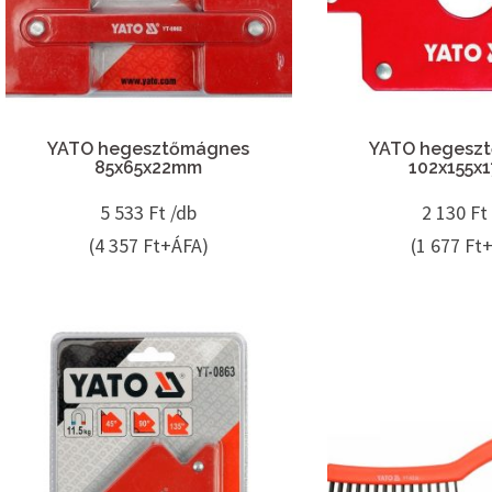
YATO hegesztőmágnes
YATO hegesz
85x65x22mm
102x155x
5 533
Ft /db
2 130
Ft
(4 357 Ft+ÁFA)
(1 677 Ft