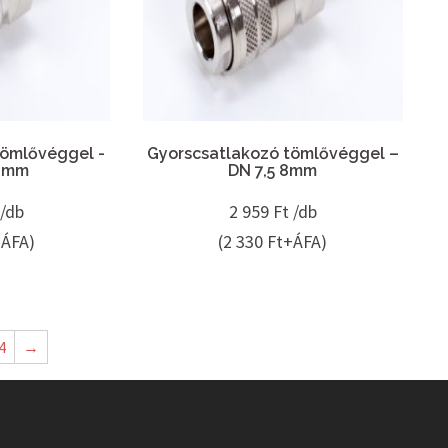
tömlővéggel -
Gyorscsatlakozó tömlővéggel –
10mm
DN 7,5 8mm
 /db
2 959
Ft /db
+ÁFA)
(2 330 Ft+ÁFA)
4
→