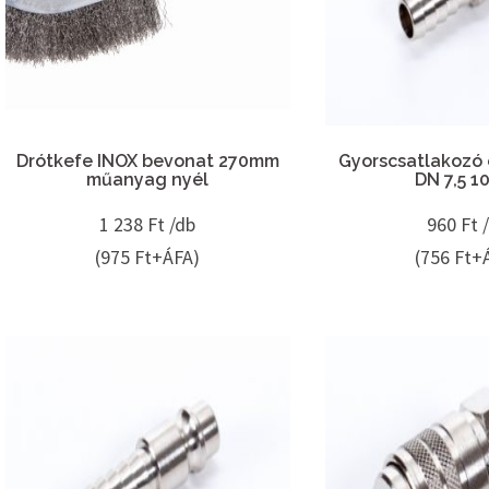
Drótkefe INOX bevonat 270mm
Gyorscsatlakozó 
műanyag nyél
DN 7,5 
1 238
Ft /db
960
Ft 
(975 Ft+ÁFA)
(756 Ft+