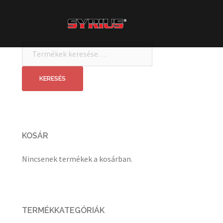
Skip
to
content
Keresés
a
következőre:
KERESÉS
KOSÁR
Nincsenek termékek a kosárban.
TERMÉKKATEGÓRIÁK