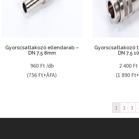
Gyorscsatlakozó ellendarab –
Gyorscsatlakozó 
DN 7,5 8mm
DN 7,5 
960
Ft /db
2 400
Ft
(756 Ft+ÁFA)
(1 890 Ft
1
2
3