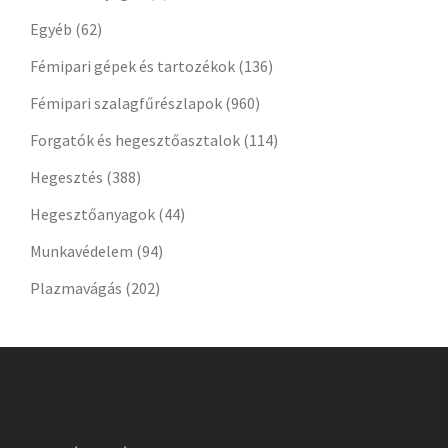
Egyéb
(62)
Fémipari gépek és tartozékok
(136)
Fémipari szalagfűrészlapok
(960)
Forgatók és hegesztőasztalok
(114)
Hegesztés
(388)
Hegesztőanyagok
(44)
Munkavédelem
(94)
Plazmavágás
(202)