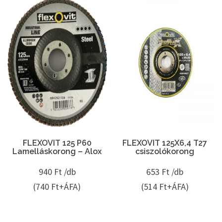
FLEXOVIT 125 P60
FLEXOVIT 125X6,4 T27
Lamelláskorong – Alox
csiszolókorong
940
Ft /db
653
Ft /db
(740 Ft+ÁFA)
(514 Ft+ÁFA)