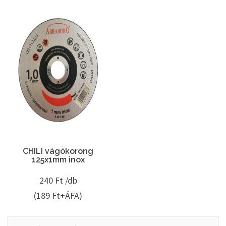
CHILI vágókorong
125x1mm inox
240
Ft /db
(189 Ft+ÁFA)
Keresés