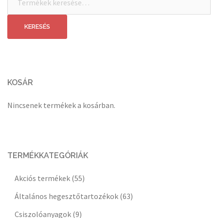
a
következőre:
KERESÉS
KOSÁR
Nincsenek termékek a kosárban.
TERMÉKKATEGÓRIÁK
Akciós termékek
(55)
Általános hegesztőtartozékok
(63)
Csiszolóanyagok
(9)