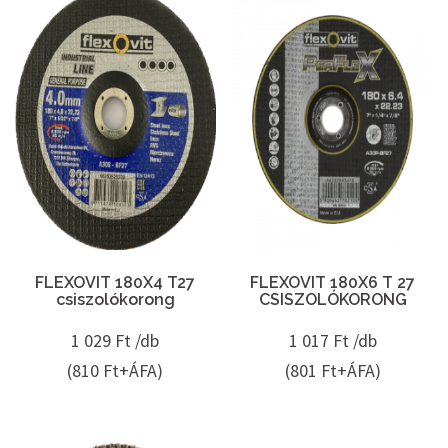
FLEXOVIT 180X4 T27
FLEXOVIT 180X6 T 27
csiszolókorong
CSISZOLÓKORONG
1 029
Ft /db
1 017
Ft /db
(810 Ft+ÁFA)
(801 Ft+ÁFA)