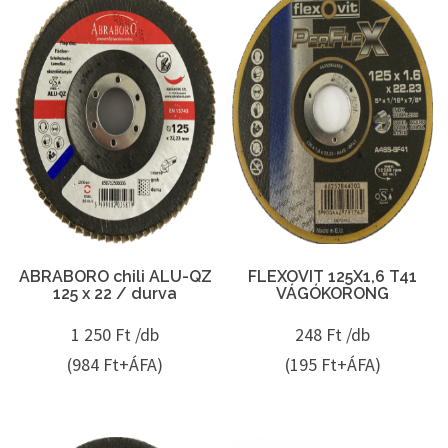
ABRABORO chili ALU-QZ
FLEXOVIT 125X1,6 T41
125 x 22 / durva
VÁGÓKORONG
1 250
Ft /db
248
Ft /db
(984 Ft+ÁFA)
(195 Ft+ÁFA)