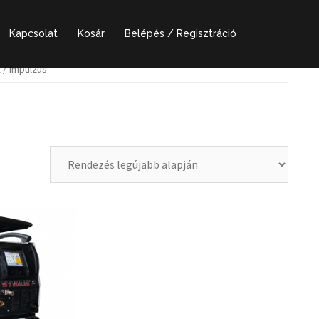
Kapcsolat
Kosár
Belépés / Regisztráció
k
/ Impulzus