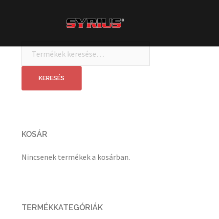
Skip
to
content
Keresés
a
következőre:
KERESÉS
KOSÁR
Nincsenek termékek a kosárban.
TERMÉKKATEGÓRIÁK