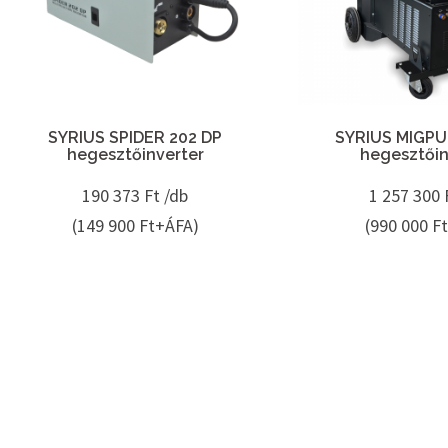
SYRIUS SPIDER 202 DP
SYRIUS MIGPU
hegesztőinverter
hegesztőin
190 373
Ft /db
1 257 300
(149 900 Ft+ÁFA)
(990 000 F