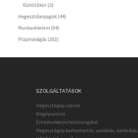
Vízhűtőkör
(3)
Hegesztőanyagok
(44)
Munkavédelem
(94)
Plazmavágás
(202)
SZOLGÁLTATÁSOK
Hegesztőgép szerviz
Kisgépszerviz
Érintésvédelmi felülvizsgálat
Hegesztőgép karbantartás, validálás, kalibrálás