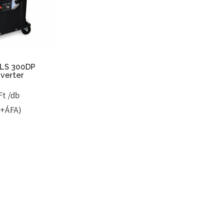
LS 300DP
verter
Ft /db
t+ÁFA)