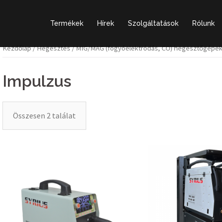
Termékek
Hírek
Szolgáltatások
Rólunk
Kezdőlap
/
Hegesztés
/
MIG/MAG (fogyóelektródás, CO) hegesztőgépe
Impulzus
Összesen 2 találat