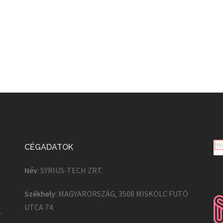
CÉGADATOK
Név
: SYRIUS-TECH ZRT.
Székhely
: MAGYARORSZÁG, 3508 MISKOLC FUTÓ
UTCA 74.
,