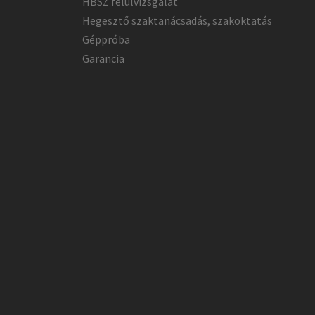
HBSZ felülvizsgálat
Hegesztő szaktanácsadás, szakoktatás
Géppróba
Garancia