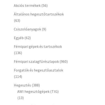
Akciós termékek
(56)
Általános hegesztőtartozékok
(63)
Csiszolóanyagok
(9)
Egyéb
(62)
Fémipari gépek és tartozékok
(136)
Fémipari szalagfűrészlapok
(960)
Forgatók és hegesztőasztalok
(114)
Hegesztés
(388)
AWI hegesztőgépek (TIG)
(13)