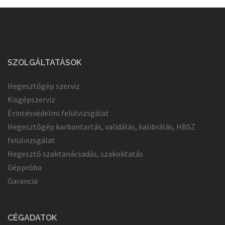
SZOLGÁLTATÁSOK
Hegesztőgép szerviz
Kisgépszerviz
Érintésvédelmi felülvizsgálat
Hegesztőgép karbantartás, validálás, kalibrálás, HBSZ
felülvizsgálat
Hegesztő szaktanácsadás, szakoktatás
Géppróba
Garancia
CÉGADATOK