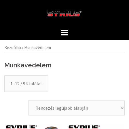
Skip
to
content
Kezdőlap
/ Munkavédelem
Munkavédelem
1–12 / 94 találat