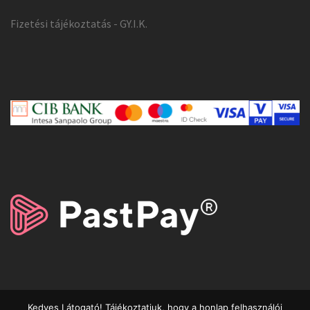
Fizetési tájékoztatás - GY.I.K.
Kedves Látogató! Tájékoztatjuk, hogy a honlap felhasználói