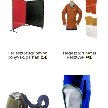
Hegesztőfüggönyök,
Hegesztőruházat,
ponyvák, párnák
(14)
kesztyűk
(52)