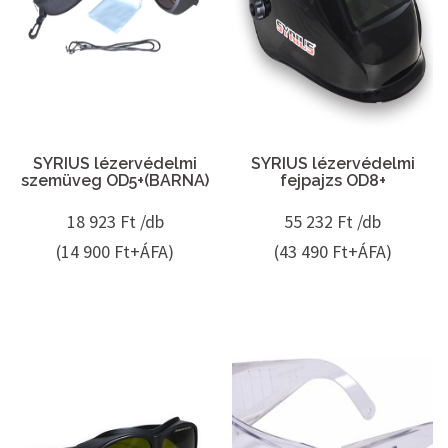
SYRIUS lézervédelmi
SYRIUS lézervédelmi
szemüveg OD5+(BARNA)
fejpajzs OD8+
18 923
Ft /db
55 232
Ft /db
(14 900 Ft+ÁFA)
(43 490 Ft+ÁFA)