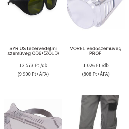
SYRIUS lézervédelmi
VOREL Védőszemüveg
szemüveg OD6+(ZÖLD)
PROFI
12 573
Ft /db
1 026
Ft /db
(9 900 Ft+ÁFA)
(808 Ft+ÁFA)