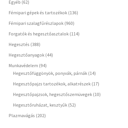
Egyéb
(62)
Fémipari gépek és tartozékok
(136)
Fémipari szalagfűrészlapok
(960)
Forgatók és hegesztőasztalok
(114)
Hegesztés
(388)
Hegesztőanyagok
(44)
Munkavédelem
(94)
Hegesztőfüggönyök, ponyvák, párnák
(14)
Hegesztőpajzs tartozékok, alkatrészek
(17)
Hegesztőpajzsok, hegesztőszemüvegek
(10)
Hegesztőruházat, kesztyűk
(52)
Plazmavágás
(202)