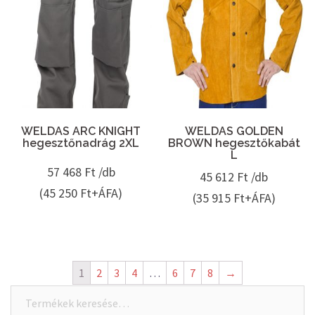
WELDAS ARC KNIGHT
WELDAS GOLDEN
hegesztőnadrág 2XL
BROWN hegesztőkabát
L
57 468
Ft /db
45 612
Ft /db
(45 250 Ft+ÁFA)
(35 915 Ft+ÁFA)
1
2
3
4
…
6
7
8
→
Keresés
a