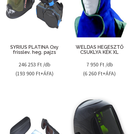
SYRIUS PLATINA Oxy
WELDAS HEGESZTŐ
frisslev. heg. pajzs
CSUKLYA KÉK XL
246 253
Ft /db
7 950
Ft /db
(193 900 Ft+ÁFA)
(6 260 Ft+ÁFA)