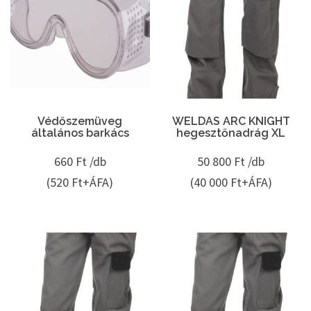
Védőszemüveg
WELDAS ARC KNIGHT
általános barkács
hegesztőnadrág XL
660
Ft /db
50 800
Ft /db
(520 Ft+ÁFA)
(40 000 Ft+ÁFA)