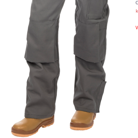
C
k
V