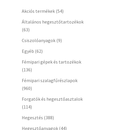
Akciós termékek
(54)
Általános hegesztőtartozékok
(63)
Csiszolóanyagok
(9)
Egyéb
(62)
Fémipari gépek és tartozékok
(136)
Fémipari szalagfűrészlapok
(960)
Forgatók és hegesztőasztalok
(114)
Hegesztés
(388)
Hegesztőanyagok
(44)