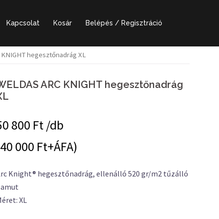
Kapcsolat
Kosár
Belépés / Regisztráció
 KNIGHT hegesztőnadrág XL
WELDAS ARC KNIGHT hegesztőnadrág
XL
50 800
Ft /db
(40 000 Ft+ÁFA)
rc Knight® hegesztőnadrág, ellenálló 520 gr/m2 tűzálló
pamut
éret: XL