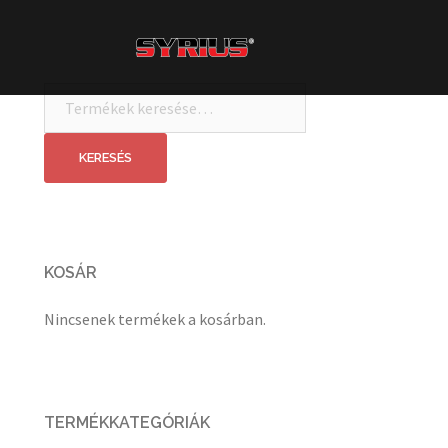
Skip
to
content
Keresés
a
következőre:
KERESÉS
KOSÁR
Nincsenek termékek a kosárban.
TERMÉKKATEGÓRIÁK