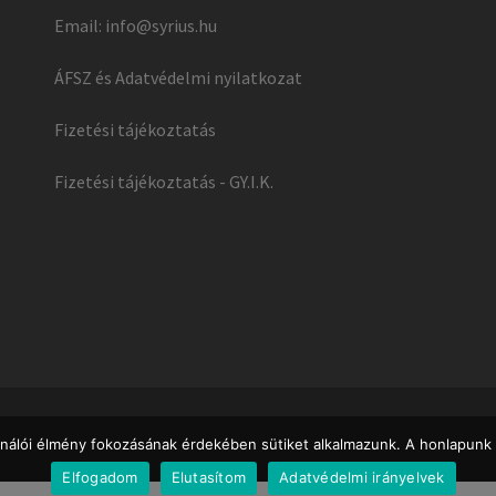
Email:
info@syrius.hu
ÁFSZ és Adatvédelmi nyilatkozat
Fizetési tájékoztatás
Fizetési tájékoztatás - GY.I.K.
ználói élmény fokozásának érdekében sütiket alkalmazunk. A honlapunk 
Elfogadom
Elutasítom
Adatvédelmi irányelvek