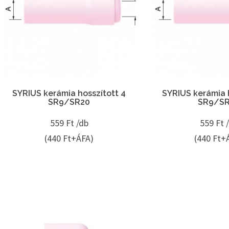
SYRIUS kerámia hosszított 4
SYRIUS kerámia 
SR9/SR20
SR9/S
559
Ft /db
559
Ft 
(440 Ft+ÁFA)
(440 Ft+