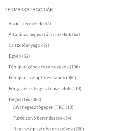
TERMÉKKATEGÓRIÁK
Akciós termékek
(54)
Általános hegesztőtartozékok
(63)
Csiszolóanyagok
(9)
Egyéb
(62)
Fémipari gépek és tartozékok
(136)
Fémipari szalagfűrészlapok
(960)
Forgatók és hegesztőasztalok
(114)
Hegesztés
(388)
AWI hegesztőgépek (TIG)
(13)
Füstelszívó berendezések
(4)
Hegesztőpisztoly tartozékok
(260)