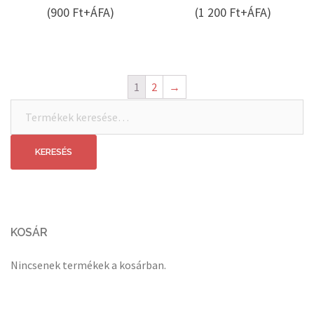
(900 Ft+ÁFA)
(1 200 Ft+ÁFA)
1
2
→
Keresés
a
következőre:
KERESÉS
KOSÁR
Nincsenek termékek a kosárban.