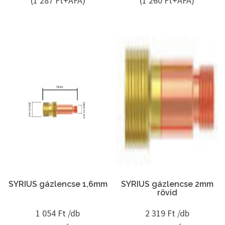
(1 287 Ft+ÁFA)
(1 260 Ft+ÁFA)
SYRIUS gázlencse 1,6mm
SYRIUS gázlencse 2mm
rövid
1 054
Ft /db
2 319
Ft /db