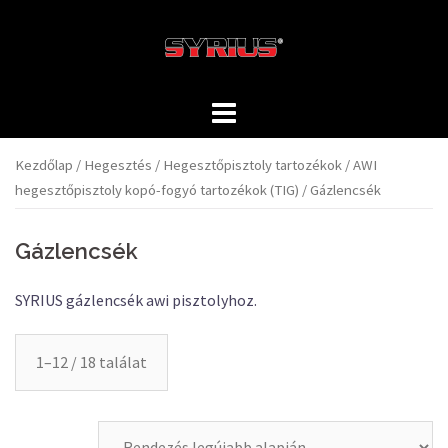
Skip
to
content
Kezdőlap
/
Hegesztés
/
Hegesztőpisztoly tartozékok
/
AWI
hegesztőpisztoly kopó-fogyó tartozékok (TIG)
/ Gázlencsék
Gázlencsék
SYRIUS gázlencsék awi pisztolyhoz.
1–12 / 18 találat