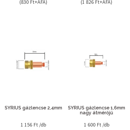
(830 Ft+ÁFA)
(1 826 Ft+ÁFA)
SYRIUS gázlencse 2,4mm
SYRIUS gázlencse 1,6mm
nagy átmérőjű
1 156
Ft /db
1 600
Ft /db