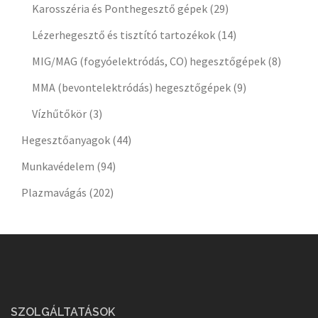
Karosszéria és Ponthegesztő gépek
(29)
Lézerhegesztő és tisztító tartozékok
(14)
MIG/MAG (fogyóelektródás, CO) hegesztőgépek
(8)
MMA (bevontelektródás) hegesztőgépek
(9)
Vízhűtőkör
(3)
Hegesztőanyagok
(44)
Munkavédelem
(94)
Plazmavágás
(202)
SZOLGÁLTATÁSOK