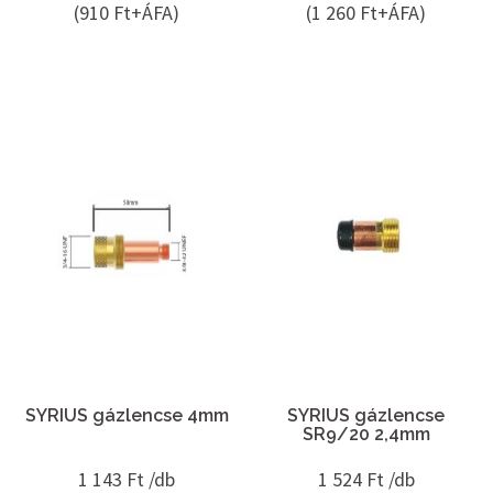
(910 Ft+ÁFA)
(1 260 Ft+ÁFA)
SYRIUS gázlencse 4mm
SYRIUS gázlencse
SR9/20 2,4mm
1 143
Ft /db
1 524
Ft /db