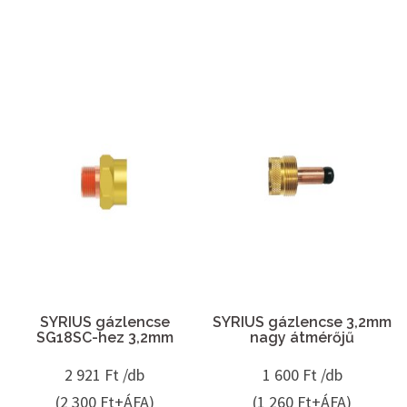
SYRIUS gázlencse
SYRIUS gázlencse 3,2mm
SG18SC-hez 3,2mm
nagy átmérőjű
2 921
Ft /db
1 600
Ft /db
(2 300 Ft+ÁFA)
(1 260 Ft+ÁFA)