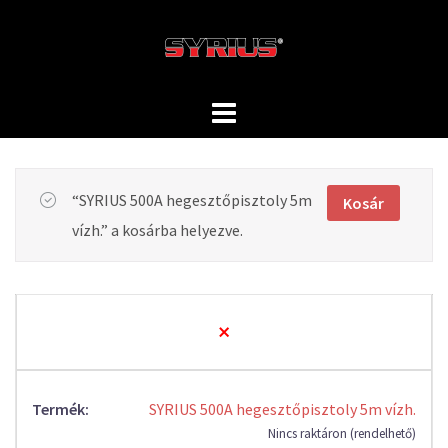
Skip
to
content
“SYRIUS 500A hegesztőpisztoly 5m
Kosár
vízh.” a kosárba helyezve.
×
SYRIUS 500A hegesztőpisztoly 5m vízh.
Nincs raktáron (rendelhető)