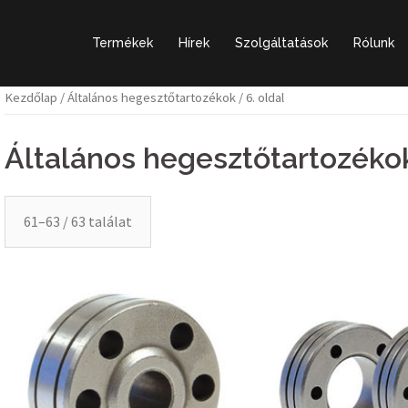
Termékek
Hírek
Szolgáltatások
Rólunk
Kezdőlap
/
Általános hegesztőtartozékok
/ 6. oldal
Általános hegesztőtartozéko
61–63 / 63 találat