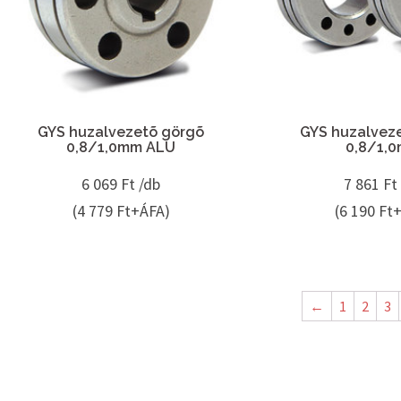
GYS huzalvezetõ görgõ
GYS huzalvez
0,8/1,0mm ALU
0,8/1,
6 069
Ft /db
7 861
Ft
(4 779 Ft+ÁFA)
(6 190 Ft
←
1
2
3