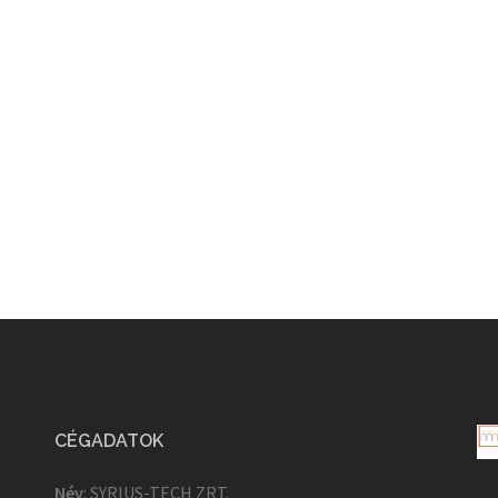
CÉGADATOK
Név
: SYRIUS-TECH ZRT.