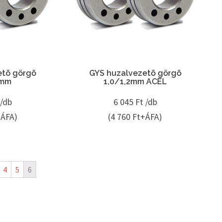
etõ görgõ
GYS huzalvezetõ görgõ
0mm
1,0/1,2mm ACÉL
 /db
6 045
Ft /db
+ÁFA)
(4 760 Ft+ÁFA)
4
5
6