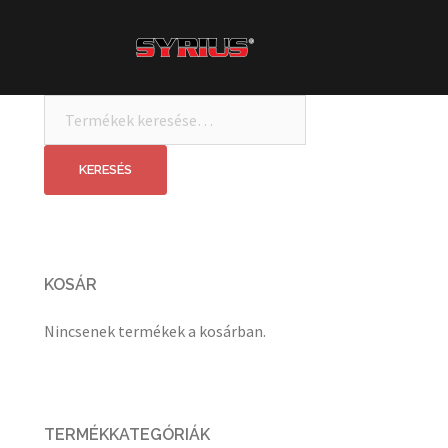
Skip
to
content
Keresés
a
következőre:
KERESÉS
KOSÁR
Nincsenek termékek a kosárban.
TERMÉKKATEGÓRIÁK