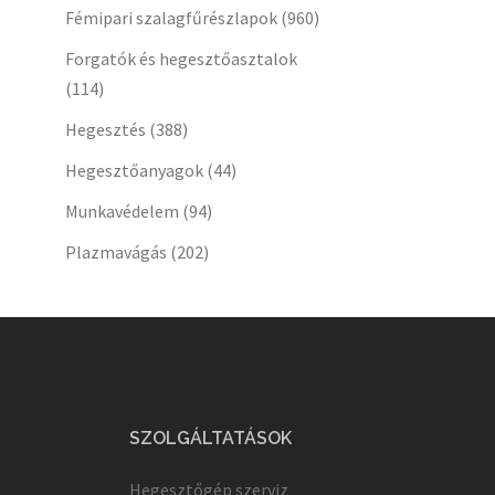
Fémipari szalagfűrészlapok
(960)
Forgatók és hegesztőasztalok
(114)
Hegesztés
(388)
Hegesztőanyagok
(44)
Munkavédelem
(94)
Plazmavágás
(202)
SZOLGÁLTATÁSOK
Hegesztőgép szerviz