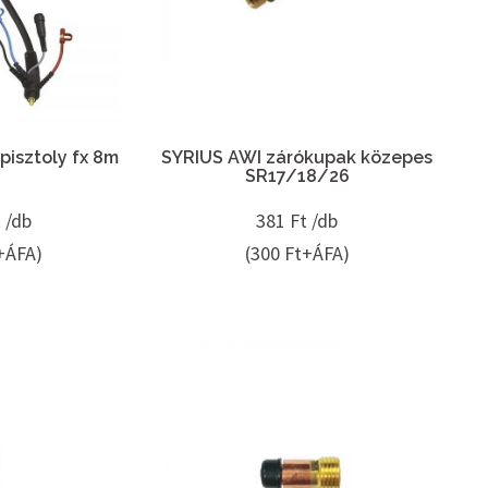
pisztoly fx 8m
SYRIUS AWI zárókupak közepes
SR17/18/26
 /db
381
Ft /db
+ÁFA)
(300 Ft+ÁFA)