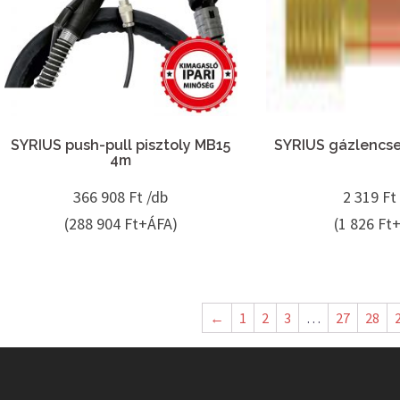
SYRIUS push-pull pisztoly MB15
SYRIUS gázlencse
4m
366 908
Ft /db
2 319
Ft
(288 904 Ft+ÁFA)
(1 826 Ft
←
1
2
3
…
27
28