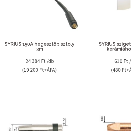
SYRIUS 150A hegesztőpisztoly
SYRIUS szige
3m
kerámiáho
24 384
Ft /db
610
Ft 
(19 200 Ft+ÁFA)
(480 Ft+