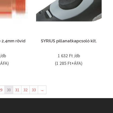
 2,4mm rövid
SYRIUS pillanatkapcsoló klt.
 /db
1 632
Ft /db
+ÁFA)
(1 285 Ft+ÁFA)
29
30
31
32
33
→