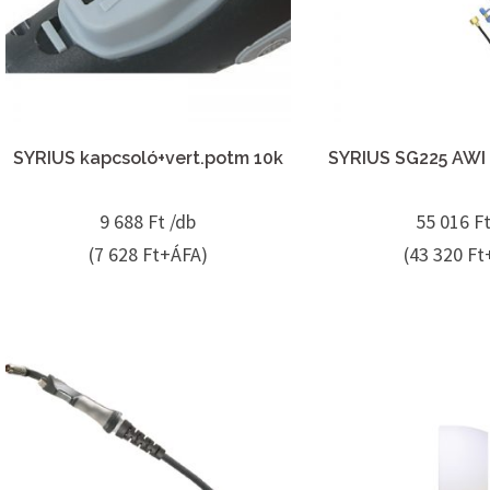
SYRIUS kapcsoló+vert.potm 10k
SYRIUS SG225 AWI 
9 688
Ft /db
55 016
Ft
(7 628 Ft+ÁFA)
(43 320 Ft