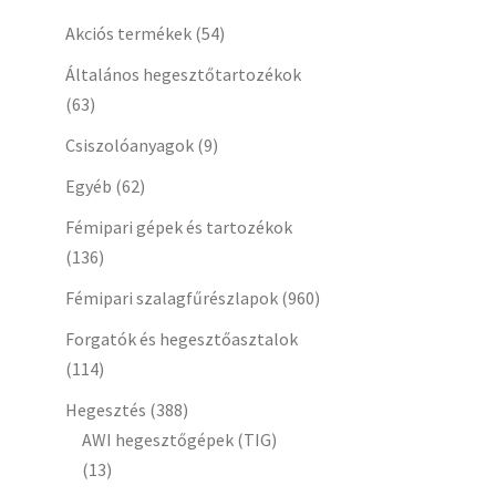
Akciós termékek
(54)
Általános hegesztőtartozékok
(63)
Csiszolóanyagok
(9)
Egyéb
(62)
Fémipari gépek és tartozékok
(136)
Fémipari szalagfűrészlapok
(960)
Forgatók és hegesztőasztalok
(114)
Hegesztés
(388)
AWI hegesztőgépek (TIG)
(13)