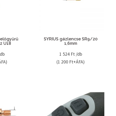
telőgyűrű
SYRIUS gázlencse SR9/20
z U18
1,6mm
/db
1 524
Ft /db
ÁFA)
(1 200 Ft+ÁFA)