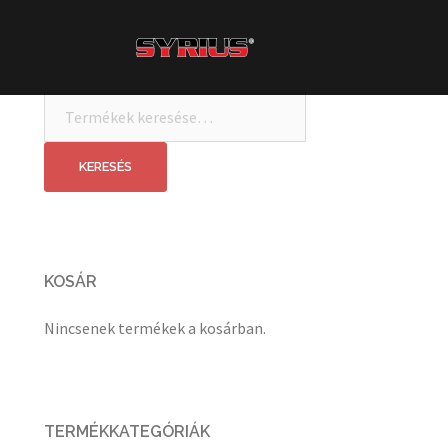
Skip
to
content
Keresés
a
következőre:
KERESÉS
KOSÁR
Nincsenek termékek a kosárban.
TERMÉKKATEGÓRIÁK