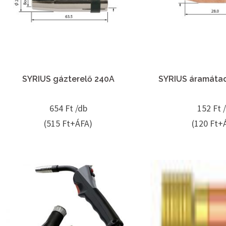
SYRIUS gázterelő 240A
SYRIUS áramátad
654
Ft /db
152
Ft 
(515 Ft+ÁFA)
(120 Ft+