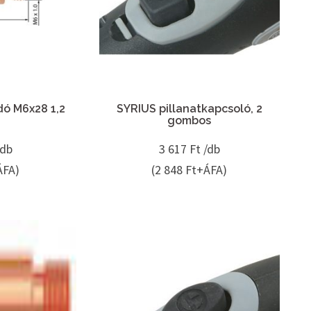
ó M6x28 1,2
SYRIUS pillanatkapcsoló, 2
gombos
/db
3 617
Ft /db
ÁFA)
(2 848 Ft+ÁFA)