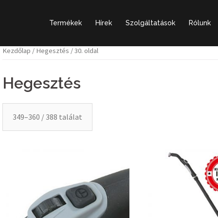
Termékek
Hírek
Szolgáltatások
Rólunk
Kezdőlap
/
Hegesztés
/ 30. oldal
Hegesztés
349–360 / 388 találat