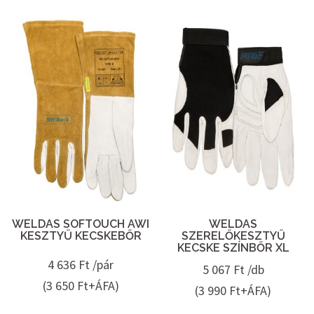
WELDAS SOFTOUCH AWI
WELDAS
KESZTYŰ KECSKEBŐR
SZERELŐKESZTYŰ
KECSKE SZÍNBŐR XL
4 636
Ft /pár
5 067
Ft /db
(3 650 Ft+ÁFA)
(3 990 Ft+ÁFA)