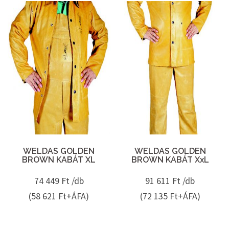
WELDAS GOLDEN
WELDAS GOLDEN
BROWN KABÁT XL
BROWN KABÁT XxL
74 449
Ft /db
91 611
Ft /db
(58 621 Ft+ÁFA)
(72 135 Ft+ÁFA)