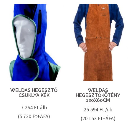
WELDAS HEGESZTŐ
WELDAS
CSUKLYA KÉK
HEGESZTŐKÖTÉNY
120X60CM
7 264
Ft /db
25 594
Ft /db
(5 720 Ft+ÁFA)
(20 153 Ft+ÁFA)