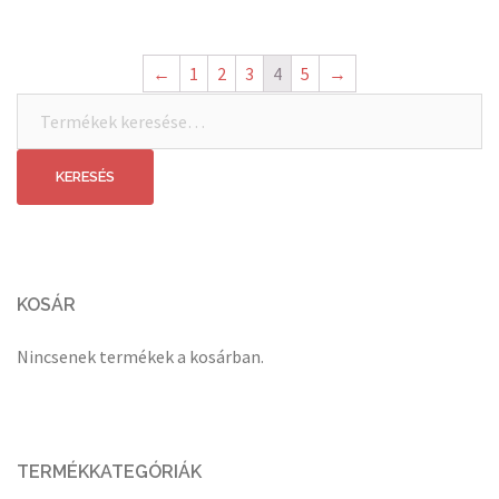
←
1
2
3
4
5
→
Keresés
a
következőre:
KERESÉS
KOSÁR
Nincsenek termékek a kosárban.
TERMÉKKATEGÓRIÁK