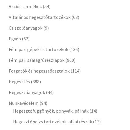
Akciós termékek
(54)
Általános hegesztőtartozékok
(63)
Csiszolóanyagok
(9)
Egyéb
(62)
Fémipari gépek és tartozékok
(136)
Fémipari szalagfűrészlapok
(960)
Forgatók és hegesztőasztalok
(114)
Hegesztés
(388)
Hegesztőanyagok
(44)
Munkavédelem
(94)
Hegesztőfüggönyök, ponyvák, párnák
(14)
Hegesztőpajzs tartozékok, alkatrészek
(17)