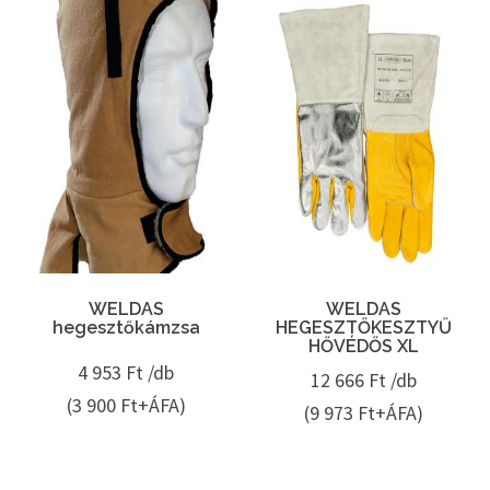
WELDAS
WELDAS
hegesztőkámzsa
HEGESZTŐKESZTYŰ
HŐVÉDŐS XL
4 953
Ft /db
12 666
Ft /db
(3 900 Ft+ÁFA)
(9 973 Ft+ÁFA)