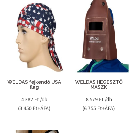
WELDAS fejkendő USA
WELDAS HEGESZTŐ
flag
MASZK
4 382
Ft /db
8 579
Ft /db
(3 450 Ft+ÁFA)
(6 755 Ft+ÁFA)