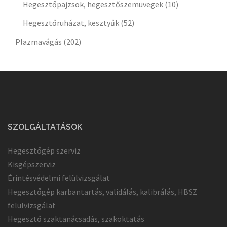
Hegesztőpajzsok, hegesztőszemüvegek
(10)
Hegesztőruházat, kesztyűk
(52)
Plazmavágás
(202)
SZOLGÁLTATÁSOK
Hegesztőgép szerviz
Kisgépszerviz
Érintésvédelmi felülvizsgálat
Hegesztőgép karbantartás, validálás, kalibrálás, HBSZ
felülvizsgálat
Hegesztő szaktanácsadás, szakoktatás