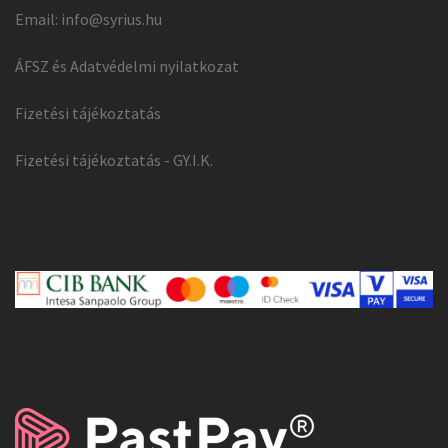
Email:
info@syrius.hu
ÁFSZ és Adatvédelmi nyilatkozat
Fizetési tájékoztatás
Fizetési tájékoztatás - GY.I.K.