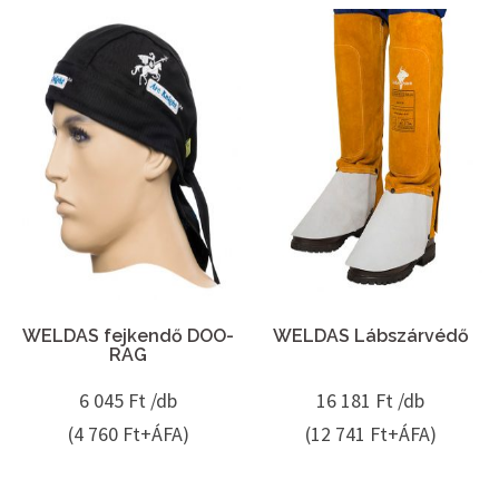
WELDAS fejkendő DOO-
WELDAS Lábszárvédő
RAG
6 045
Ft /db
16 181
Ft /db
(4 760 Ft+ÁFA)
(12 741 Ft+ÁFA)