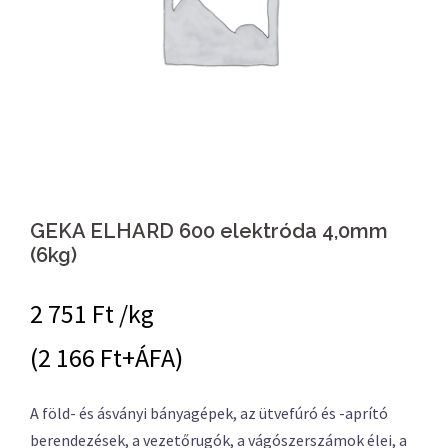
GEKA ELHARD 600 elektróda 4,0mm
(6kg)
2 751
Ft /kg
(2 166 Ft+ÁFA)
A föld- és ásványi bányagépek, az ütvefúró és -aprító
berendezések, a vezetőrugók, a vágószerszámok élei, a