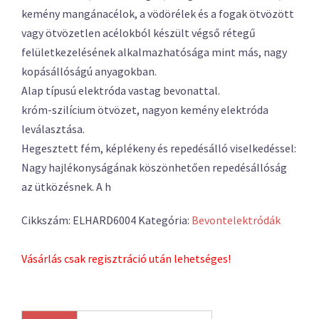
kemény mangánacélok, a vödörélek és a fogak ötvözött
vagy ötvözetlen acélokból készült végső rétegű
felületkezelésének alkalmazhatósága mint más, nagy
kopásállóságú anyagokban.
Alap típusú elektróda vastag bevonattal.
króm-szilícium ötvözet, nagyon kemény elektróda
leválasztása.
Hegesztett fém, képlékeny és repedésálló viselkedéssel:
Nagy hajlékonyságának köszönhetően repedésállóság
az ütközésnek. A h
Cikkszám:
ELHARD6004
Kategória:
Bevontelektródák
Vásárlás csak regisztráció után lehetséges!