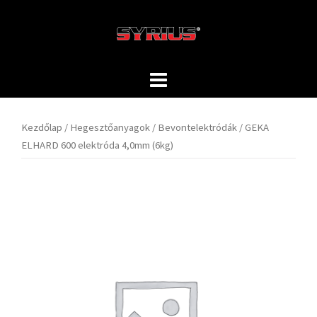
Skip
to
content
Kezdőlap
/
Hegesztőanyagok
/
Bevontelektródák
/ GEKA
ELHARD 600 elektróda 4,0mm (6kg)