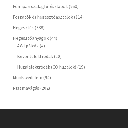
Fémipari szalagfűrészlapok
(960)
Forgatók és hegesztőasztalok
(114)
Hegesztés
(388)
Hegesztőanyagok
(44)
AWI pálcák
(4)
Bevontelektródák
(20)
Huzalelektródák (CO huzalok)
(19)
Munkavédelem
(94)
Plazmavágás
(202)