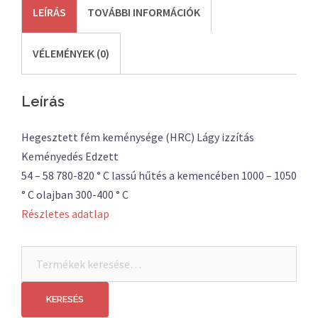
LEÍRÁS
TOVÁBBI INFORMÁCIÓK
VÉLEMÉNYEK (0)
Leírás
Hegesztett fém keménysége (HRC) Lágy izzítás
Keményedés Edzett
54 – 58 780-820 ° C lassú hűtés a kemencében 1000 – 1050
° C olajban 300-400 ° C
Részletes adatlap
Keresés
a
következőre:
KERESÉS