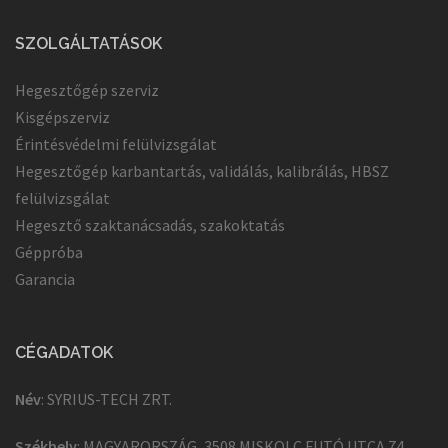
SZOLGÁLTATÁSOK
Hegesztőgép szerviz
Kisgépszerviz
Érintésvédelmi felülvizsgálat
Hegesztőgép karbantartás, validálás, kalibrálás, HBSZ
felülvizsgálat
Hegesztő szaktanácsadás, szakoktatás
Géppróba
Garancia
CÉGADATOK
Név
: SYRIUS-TECH ZRT.
Székhely
: MAGYARORSZÁG, 3508 MISKOLC FUTÓ UTCA 74.