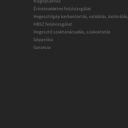
Kisgépszerviz
Érintésvédelmi felülvizsgálat
Hegesztőgép karbantartás, validálás, kalibrálás
HBSZ felülvizsgálat
Hegesztő szaktanácsadás, szakoktatás
Géppróba
Garancia