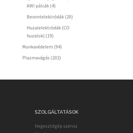
AWI pálcák
(4)
Bevontelektródák
(20)
Huzalelektródák (CO
huzalok)
(19)
Munkavédelem
(94)
Plazmavágás
(202)
SZOLGÁLTATÁSOK
Hegesztőgép szerviz