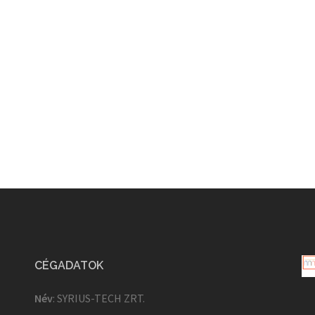
CÉGADATOK
Név
: SYRIUS-TECH ZRT.