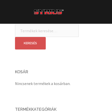
Skip
to
content
Keresés
a
következőre:
KERESÉS
KOSÁR
Nincsenek termékek a kosárban.
TERMÉKKATEGÓRIÁK