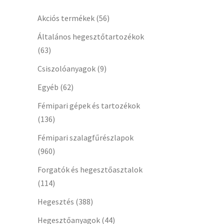
Akciós termékek
(56)
Általános hegesztőtartozékok
(63)
Csiszolóanyagok
(9)
Egyéb
(62)
Fémipari gépek és tartozékok
(136)
Fémipari szalagfűrészlapok
(960)
Forgatók és hegesztőasztalok
(114)
Hegesztés
(388)
Hegesztőanyagok
(44)