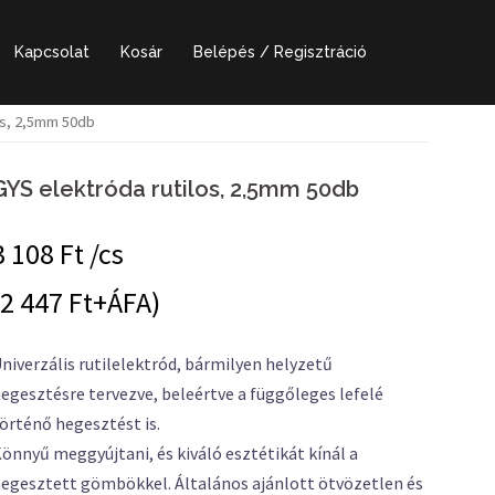
Kapcsolat
Kosár
Belépés / Regisztráció
os, 2,5mm 50db
GYS elektróda rutilos, 2,5mm 50db
3 108
Ft /cs
(2 447 Ft+ÁFA)
niverzális rutilelektród, bármilyen helyzetű
egesztésre tervezve, beleértve a függőleges lefelé
örténő hegesztést is.
önnyű meggyújtani, és kiváló esztétikát kínál a
egesztett gömbökkel. Általános ajánlott ötvözetlen és