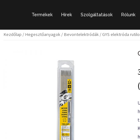
Termékek
Hírek
Szolgáltatások
Rólunk
Kezdőlap
/
Hegesztőanyagok
/
Bevontelektródák
/ GYS elektróda rutil
U
h
t
K
h