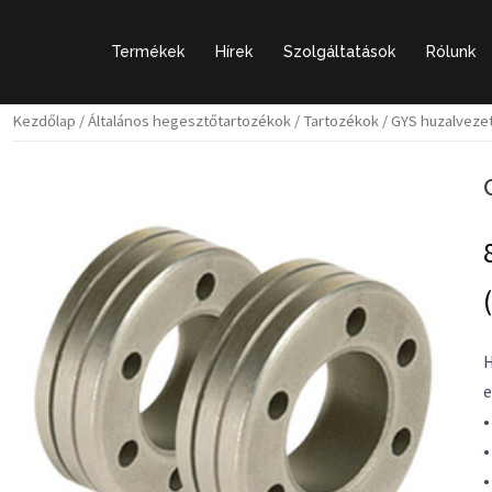
Termékek
Hírek
Szolgáltatások
Rólunk
Kezdőlap
/
Általános hegesztőtartozékok
/
Tartozékok
/ GYS huzalveze
H
e
•
•
•