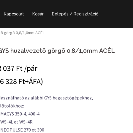
Kapcsolat
Kosár
Belépés / Regisztráció
tõ görgõ 0,8/1,0mm ACÉL
GYS huzalvezetõ görgõ 0,8/1,0mm ACÉL
8 037
Ft /pár
(6 328 Ft+ÁFA)
asználható az alábbi GYS hegesztőgépekhez,
lőtolókhoz:
 MAGYS 350-4, 400-4
 WS-4L et WS-4R
 NEOPULSE 270 et 300