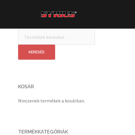
Skip
to
content
Keresés
a
következőre:
KERESÉS
KOSÁR
Nincsenek termékek a kosárban.
TERMÉKKATEGÓRIÁK