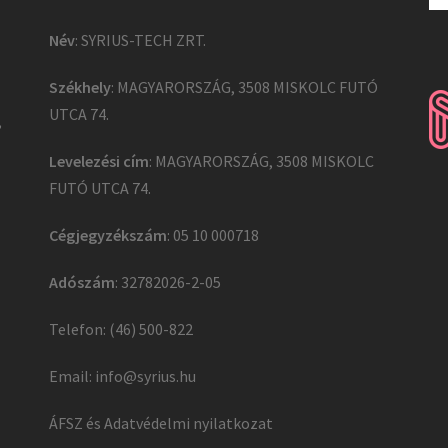
Név
: SYRIUS-TECH ZRT.
Székhely
: MAGYARORSZÁG, 3508 MISKOLC FUTÓ
UTCA 74.
,
Levelezési cím
: MAGYARORSZÁG, 3508 MISKOLC
FUTÓ UTCA 74.
Cégjegyzékszám
: 05 10 000718
Adószám
: 32782026-2-05
Telefon: (46) 500-822
Email:
info@syrius.hu
ÁFSZ és Adatvédelmi nyilatkozat