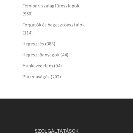
Fémipari szalagfűrészlapok
(960)
Forgatók és hegesztőasztalok
(114)
Hegesztés
(388)
Hegesztőanyagok
(44)
Munkavédelem
(94)
Plazmavágás
(202)
SZOLGÁLTATÁSOK