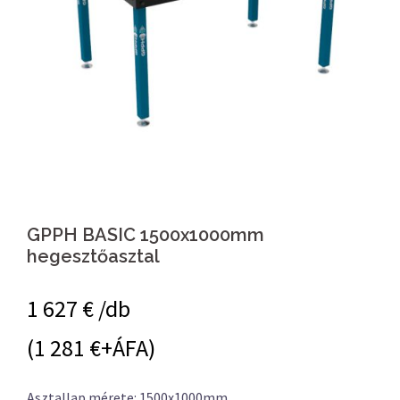
GPPH BASIC 1500x1000mm
hegesztőasztal
1 627
€ /db
(1 281 €+ÁFA)
Asztallap mérete: 1500x1000mm