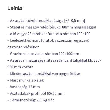
Leírás
– Az asztal tökéletes síklapúsága [+/- 0,5 mm]
– Stabil és masszív felépítés, kb. 80mm magassággal
– ø16 vagy ø28 rendszer furatai a rácsban 100×100
– Leélezett és mart furatok a szerszám egyszerű
összeszereléséhez
– Gravírozott osztott rácsban 100x100mm
– Az asztal magasságállítása standard lábakkal kb. 880-
930 mm között
– Minden asztal bordákkal van megerősítve
– Mart munkalap élek
– Vastagság 12 mm
– Asztallábak profilból 60x60mm
– Terhelhetőség: 250 kg/láb