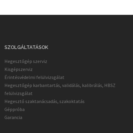
SZOLGÁLTATÁSOK
Hegesztőgép szerviz
Kisgépszerviz
Érintésvédelmi felülvizsgálat
Hegesztőgép karbantartás, validálás, kalibrálás, HBSZ
felülvizsgálat
Hegesztő szaktanácsadás, szakoktatás
Géppróba
Garancia