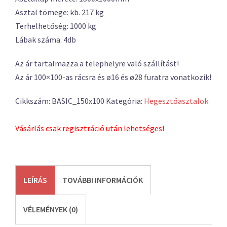
Asztal tömege: kb. 217 kg
Terhelhetőség: 1000 kg
Lábak száma: 4db
Az ár tartalmazza a telephelyre való szállítást!
Az ár 100×100-as rácsra és ø16 és ø28 furatra vonatkozik!
Cikkszám:
BASIC_150x100
Kategória:
Hegesztőasztalok
Vásárlás csak regisztráció után lehetséges!
LEÍRÁS
TOVÁBBI INFORMÁCIÓK
VÉLEMÉNYEK (0)