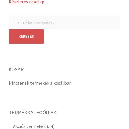
Részletes adatlap
Keresés
a
következőre:
KERESÉS
KOSÁR
Nincsenek termékek a kosárban.
TERMÉKKATEGÓRIÁK
Akciós termékek
(54)