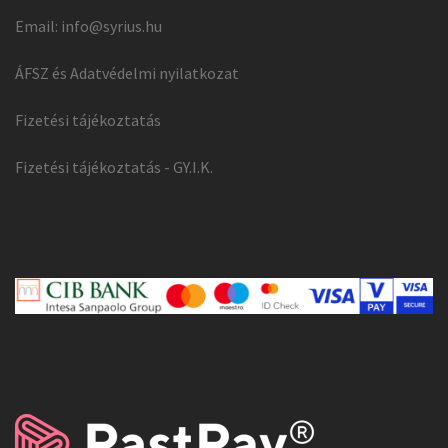
Email:
info@syrius.hu
ÁFSZ és Adatvédelmi nyilatkozat
Fizetési tájékoztatás
Fizetési tájékoztatás - GY.I.K.