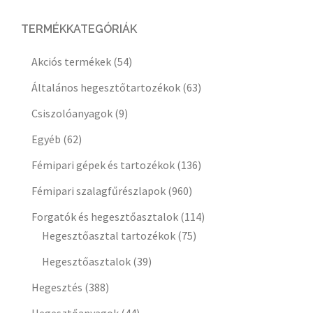
TERMÉKKATEGÓRIÁK
Akciós termékek
(54)
Általános hegesztőtartozékok
(63)
Csiszolóanyagok
(9)
Egyéb
(62)
Fémipari gépek és tartozékok
(136)
Fémipari szalagfűrészlapok
(960)
Forgatók és hegesztőasztalok
(114)
Hegesztőasztal tartozékok
(75)
Hegesztőasztalok
(39)
Hegesztés
(388)
Hegesztőanyagok
(44)