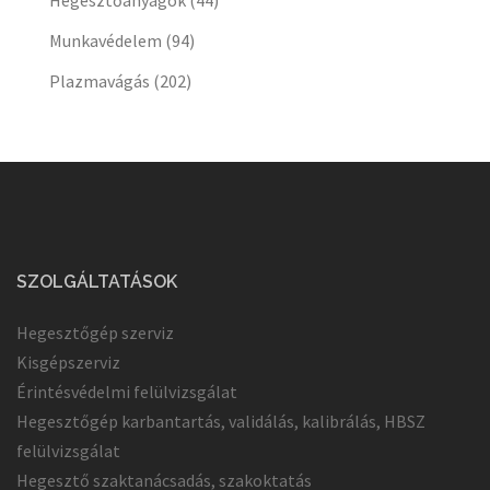
Munkavédelem
(94)
Plazmavágás
(202)
SZOLGÁLTATÁSOK
Hegesztőgép szerviz
Kisgépszerviz
Érintésvédelmi felülvizsgálat
Hegesztőgép karbantartás, validálás, kalibrálás, HBSZ
felülvizsgálat
Hegesztő szaktanácsadás, szakoktatás