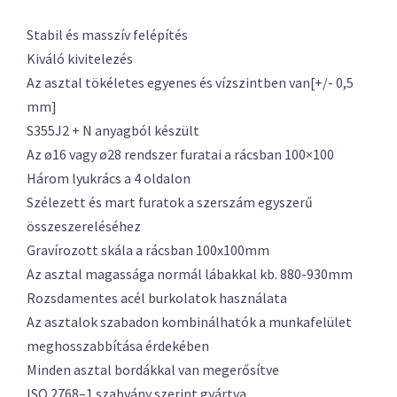
Stabil és masszív felépítés
Kiváló kivitelezés
Az asztal tökéletes egyenes és vízszintben van[+/- 0,5
mm]
S355J2 + N anyagból készült
Az ø16 vagy ø28 rendszer furatai a rácsban 100×100
Három lyukrács a 4 oldalon
Szélezett és mart furatok a szerszám egyszerű
összeszereléséhez
Gravírozott skála a rácsban 100x100mm
Az asztal magassága normál lábakkal kb. 880-930mm
Rozsdamentes acél burkolatok használata
Az asztalok szabadon kombinálhatók a munkafelület
meghosszabbítása érdekében
Minden asztal bordákkal van megerősítve
ISO 2768–1 szabvány szerint gyártva