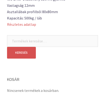
Vastagság 12mm
Asztallábak profilból 80x80mm
Kapacitás: 500kg / láb
Részletes adatlap
Keresés
a
következőre:
KERESÉS
KOSÁR
Nincsenek termékek a kosárban.