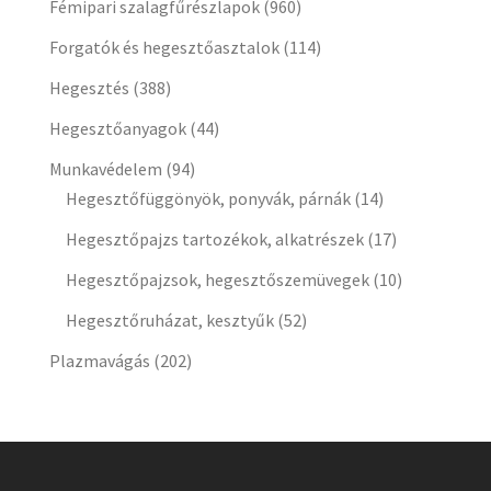
Fémipari szalagfűrészlapok
(960)
Forgatók és hegesztőasztalok
(114)
Hegesztés
(388)
Hegesztőanyagok
(44)
Munkavédelem
(94)
Hegesztőfüggönyök, ponyvák, párnák
(14)
Hegesztőpajzs tartozékok, alkatrészek
(17)
Hegesztőpajzsok, hegesztőszemüvegek
(10)
Hegesztőruházat, kesztyűk
(52)
Plazmavágás
(202)