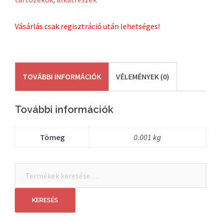
Vásárlás csak regisztráció után lehetséges!
TOVÁBBI INFORMÁCIÓK
VÉLEMÉNYEK (0)
További információk
Tömeg
0.001 kg
Keresés
a
következőre:
KERESÉS