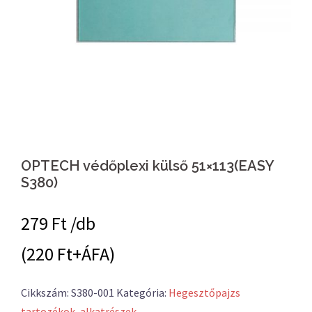
OPTECH védőplexi külső 51×113(EASY
S380)
279
Ft /db
(220 Ft+ÁFA)
Cikkszám:
S380-001
Kategória:
Hegesztőpajzs
tartozékok, alkatrészek