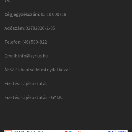
74.
Cégjegyzékszám
: 05 10 000718
Adószám
: 32782026-2-05
Telefon: (46) 500-822
Email:
info@syrius.hu
ÁFSZ és Adatvédelmi nyilatkozat
Fizetési tájékoztatás
Fizetési tájékoztatás - GY.I.K.