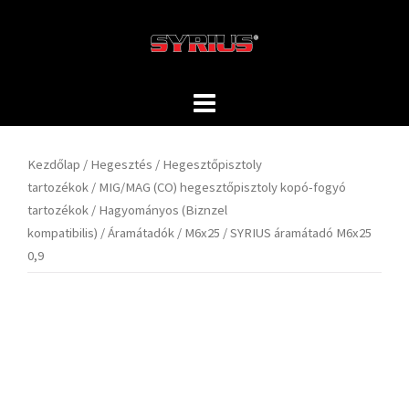
Skip
to
content
Kezdőlap
/
Hegesztés
/
Hegesztőpisztoly
tartozékok
/
MIG/MAG (CO) hegesztőpisztoly kopó-fogyó
tartozékok
/
Hagyományos (Biznzel
kompatibilis)
/
Áramátadók
/
M6x25
/ SYRIUS áramátadó M6x25
0,9