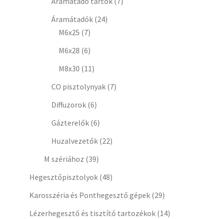
Áramátadó tartók
(7)
Áramátadók
(24)
M6x25
(7)
M6x28
(6)
M8x30
(11)
CO pisztolynyak
(7)
Diffuzorok
(6)
Gázterelők
(6)
Huzalvezetők
(22)
M szériához
(39)
Hegesztőpisztolyok
(48)
Karosszéria és Ponthegesztő gépek
(29)
Lézerhegesztő és tisztító tartozékok
(14)