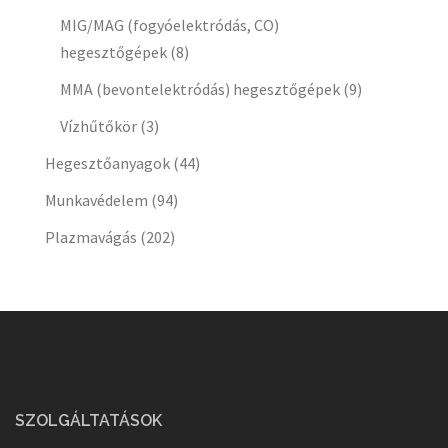
MIG/MAG (fogyóelektródás, CO)
hegesztőgépek
(8)
MMA (bevontelektródás) hegesztőgépek
(9)
Vízhűtőkör
(3)
Hegesztőanyagok
(44)
Munkavédelem
(94)
Plazmavágás
(202)
SZOLGÁLTATÁSOK