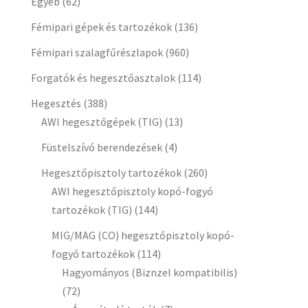
Egyéb
(62)
Fémipari gépek és tartozékok
(136)
Fémipari szalagfűrészlapok
(960)
Forgatók és hegesztőasztalok
(114)
Hegesztés
(388)
AWI hegesztőgépek (TIG)
(13)
Füstelszívó berendezések
(4)
Hegesztőpisztoly tartozékok
(260)
AWI hegesztőpisztoly kopó-fogyó
tartozékok (TIG)
(144)
MIG/MAG (CO) hegesztőpisztoly kopó-
fogyó tartozékok
(114)
Hagyományos (Biznzel kompatibilis)
(72)