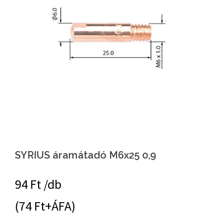
SYRIUS áramátadó M6x25 0,9
94
Ft /db
(74 Ft+ÁFA)