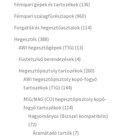
Fémipari gépek és tartozékok
(136)
Fémipari szalagfűrészlapok
(960)
Forgatók és hegesztőasztalok
(114)
Hegesztés
(388)
AWI hegesztőgépek (TIG)
(13)
Füstelszívó berendezések
(4)
Hegesztőpisztoly tartozékok
(260)
AWI hegesztőpisztoly kopó-fogyó
tartozékok (TIG)
(144)
MIG/MAG (CO) hegesztőpisztoly kopó-
fogyó tartozékok
(114)
Hagyományos (Biznzel kompatibilis)
(72)
Áramátadó tartók
(7)