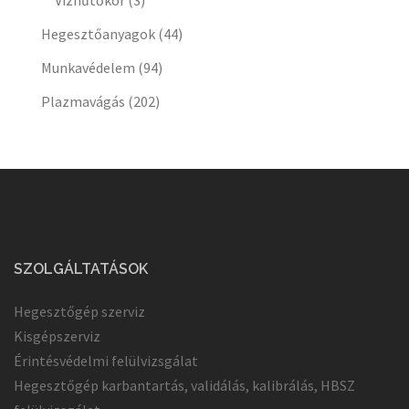
Hegesztőanyagok
(44)
Munkavédelem
(94)
Plazmavágás
(202)
SZOLGÁLTATÁSOK
Hegesztőgép szerviz
Kisgépszerviz
Érintésvédelmi felülvizsgálat
Hegesztőgép karbantartás, validálás, kalibrálás, HBSZ