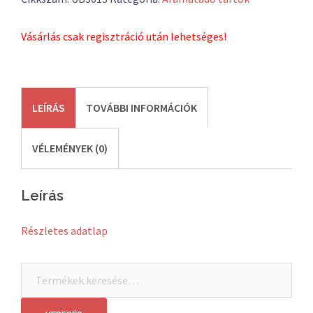
Vásárlás csak regisztráció után lehetséges!
LEÍRÁS
TOVÁBBI INFORMÁCIÓK
VÉLEMÉNYEK (0)
Leírás
Részletes adatlap
Keresés
a
következőre: