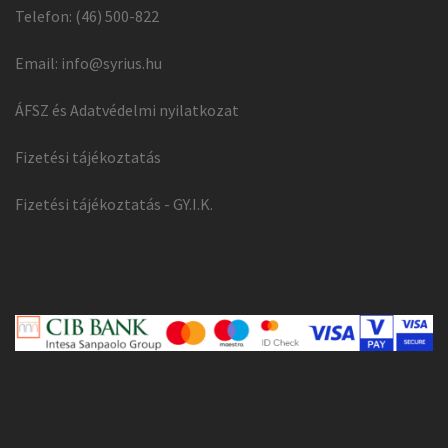
Telefon: (46) 500-822
Email:
info@syrius.hu
ÁFSZ és Adatvédelmi nyilatkozat
Fizetési tájékoztatás
Fizetési tájékoztatás - GY.I.K.