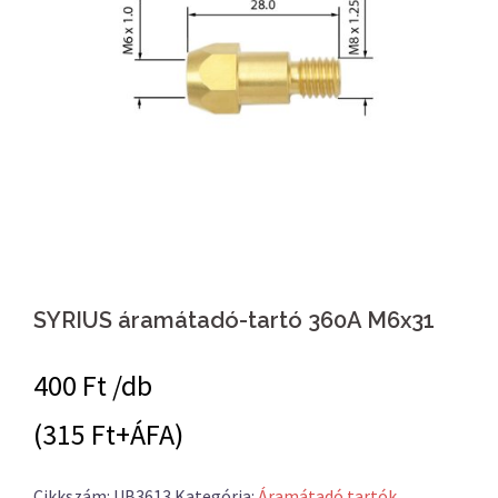
SYRIUS áramátadó-tartó 360A M6x31
400
Ft /db
(315 Ft+ÁFA)
Cikkszám:
UB3613
Kategória:
Áramátadó tartók