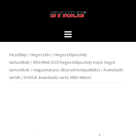
Skip
to
content
Kezdőlap
/
Hegesztés
/
Hegesztőpisztoly
tartozékok
/
MIG/MAG (CO) hegesztőpisztoly kopó-fogyó
tartozékok
/
Hagyományos (Biznzel kompatibilis)
/
Áramátadó
tartók
/ SYRIUS áramátadó-tartó 360A M6x31