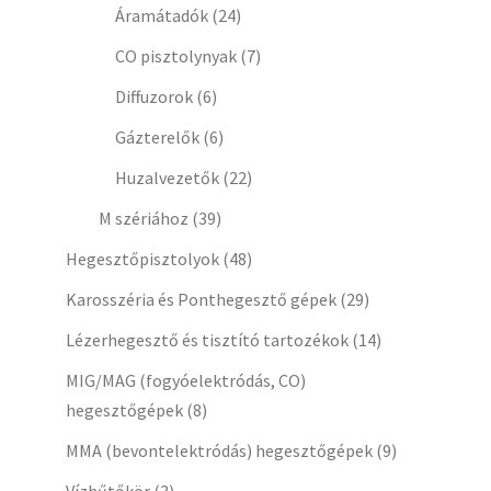
Áramátadók
(24)
CO pisztolynyak
(7)
Diffuzorok
(6)
Gázterelők
(6)
Huzalvezetők
(22)
M szériához
(39)
Hegesztőpisztolyok
(48)
Karosszéria és Ponthegesztő gépek
(29)
Lézerhegesztő és tisztító tartozékok
(14)
MIG/MAG (fogyóelektródás, CO)
hegesztőgépek
(8)
MMA (bevontelektródás) hegesztőgépek
(9)
Vízhűtőkör
(3)