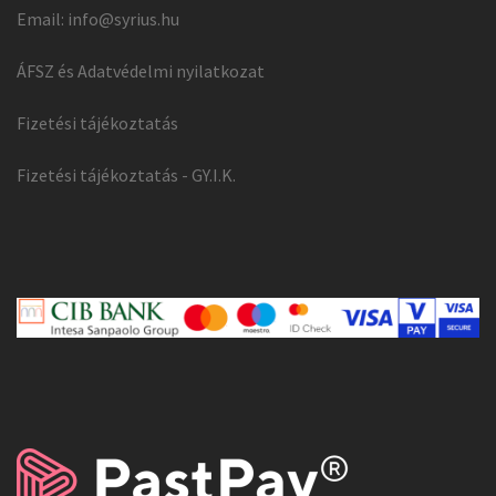
Email:
info@syrius.hu
ÁFSZ és Adatvédelmi nyilatkozat
Fizetési tájékoztatás
Fizetési tájékoztatás - GY.I.K.