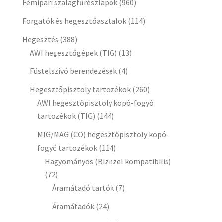
Fémipari szalagfűrészlapok
(960)
Forgatók és hegesztőasztalok
(114)
Hegesztés
(388)
AWI hegesztőgépek (TIG)
(13)
Füstelszívó berendezések
(4)
Hegesztőpisztoly tartozékok
(260)
AWI hegesztőpisztoly kopó-fogyó
tartozékok (TIG)
(144)
MIG/MAG (CO) hegesztőpisztoly kopó-
fogyó tartozékok
(114)
Hagyományos (Biznzel kompatibilis)
(72)
Áramátadó tartók
(7)
Áramátadók
(24)