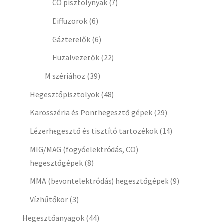
CO pisztolynyak
(7)
Diffuzorok
(6)
Gázterelők
(6)
Huzalvezetők
(22)
M szériához
(39)
Hegesztőpisztolyok
(48)
Karosszéria és Ponthegesztő gépek
(29)
Lézerhegesztő és tisztító tartozékok
(14)
MIG/MAG (fogyóelektródás, CO)
hegesztőgépek
(8)
MMA (bevontelektródás) hegesztőgépek
(9)
Vízhűtőkör
(3)
Hegesztőanyagok
(44)