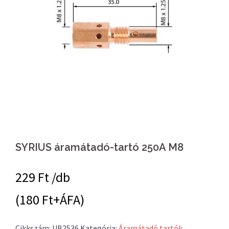
SYRIUS áramátadó-tartó 250A M8
229
Ft /db
(180 Ft+ÁFA)
Cikkszám:
UB2536
Kategória:
Áramátadó tartók