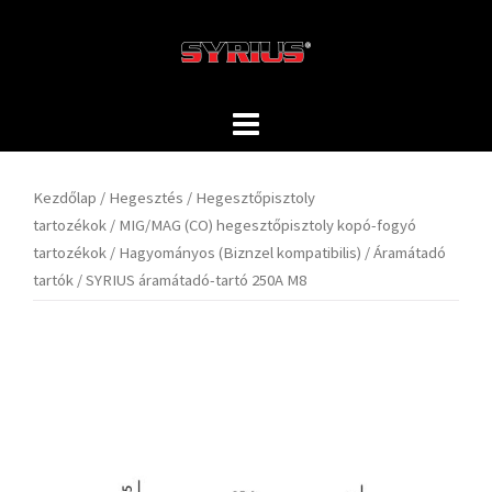
Skip
to
content
Kezdőlap
/
Hegesztés
/
Hegesztőpisztoly
tartozékok
/
MIG/MAG (CO) hegesztőpisztoly kopó-fogyó
tartozékok
/
Hagyományos (Biznzel kompatibilis)
/
Áramátadó
tartók
/ SYRIUS áramátadó-tartó 250A M8