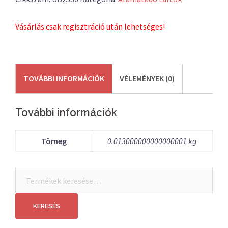
Vásárlás csak regisztráció után lehetséges!
TOVÁBBI INFORMÁCIÓK
VÉLEMÉNYEK (0)
További információk
Tömeg
0.013000000000000001 kg
Keresés
a
következőre:
KERESÉS