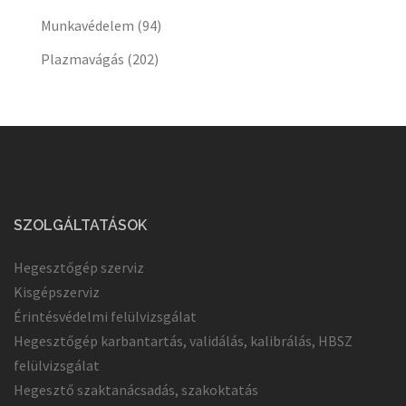
Munkavédelem
(94)
Plazmavágás
(202)
SZOLGÁLTATÁSOK
Hegesztőgép szerviz
Kisgépszerviz
Érintésvédelmi felülvizsgálat
Hegesztőgép karbantartás, validálás, kalibrálás, HBSZ
felülvizsgálat
Hegesztő szaktanácsadás, szakoktatás