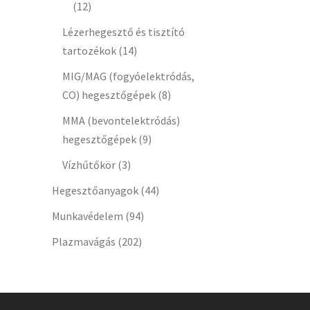
(12)
Lézerhegesztő és tisztító
tartozékok
(14)
MIG/MAG (fogyóelektródás,
CO) hegesztőgépek
(8)
MMA (bevontelektródás)
hegesztőgépek
(9)
Vízhűtőkör
(3)
Hegesztőanyagok
(44)
Munkavédelem
(94)
Plazmavágás
(202)