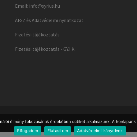
Email:
info@syrius.hu
ÁFSZ és Adatvédelmi nyilatkozat
Fizetési tájékoztatás
Fizetési tájékoztatás - GY.I.K.
ználói élmény fokozásának érdekében sütiket alkalmazunk. A honlapunk 
Elfogadom
Elutasítom
Adatvédelmi irányelvek