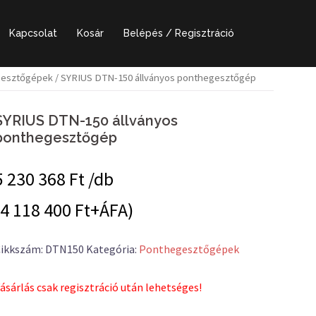
Kapcsolat
Kosár
Belépés / Regisztráció
esztőgépek
/ SYRIUS DTN-150 állványos ponthegesztőgép
SYRIUS DTN-150 állványos
ponthegesztőgép
5 230 368
Ft /db
(4 118 400 Ft+ÁFA)
ikkszám:
DTN150
Kategória:
Ponthegesztőgépek
ásárlás csak regisztráció után lehetséges!