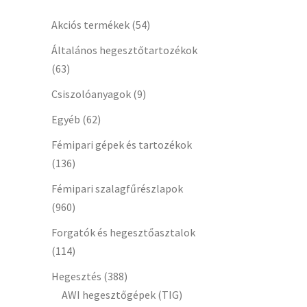
Akciós termékek
(54)
Általános hegesztőtartozékok
(63)
Csiszolóanyagok
(9)
Egyéb
(62)
Fémipari gépek és tartozékok
(136)
Fémipari szalagfűrészlapok
(960)
Forgatók és hegesztőasztalok
(114)
Hegesztés
(388)
AWI hegesztőgépek (TIG)