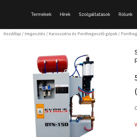
Termékek
Hírek
Szolgáltatások
Rólunk
Kezdőlap
/
Hegesztés
/
Karosszéria és Ponthegesztő gépek
/
Pontheg
C
V