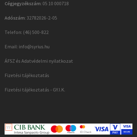
Cégjegyzékszám
: 05 10 000718
Adószám
: 32782026-2-05
Telefon: (46) 500-822
Email:
info@syrius.hu
ÁFSZ és Adatvédelmi nyilatkozat
Fizetési tájékoztatás
Fizetési tájékoztatás - GY.I.K.