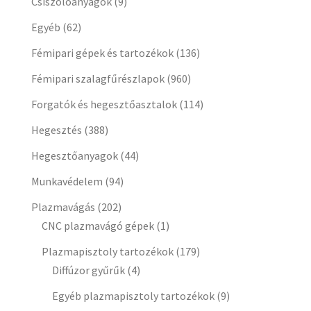
Csiszolóanyagok
(9)
Egyéb
(62)
Fémipari gépek és tartozékok
(136)
Fémipari szalagfűrészlapok
(960)
Forgatók és hegesztőasztalok
(114)
Hegesztés
(388)
Hegesztőanyagok
(44)
Munkavédelem
(94)
Plazmavágás
(202)
CNC plazmavágó gépek
(1)
Plazmapisztoly tartozékok
(179)
Diffúzor gyűrűk
(4)
Egyéb plazmapisztoly tartozékok
(9)