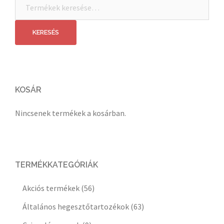
Keresés
a
következőre:
KERESÉS
KOSÁR
Nincsenek termékek a kosárban.
TERMÉKKATEGÓRIÁK
Akciós termékek
(56)
Általános hegesztőtartozékok
(63)