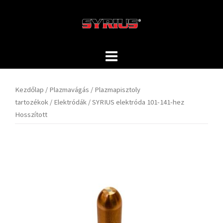
Skip
to
content
Kezdőlap
/
Plazmavágás
/
Plazmapisztoly
tartozékok
/
Elektródák
/ SYRIUS elektróda 101-141-hez
Hosszított