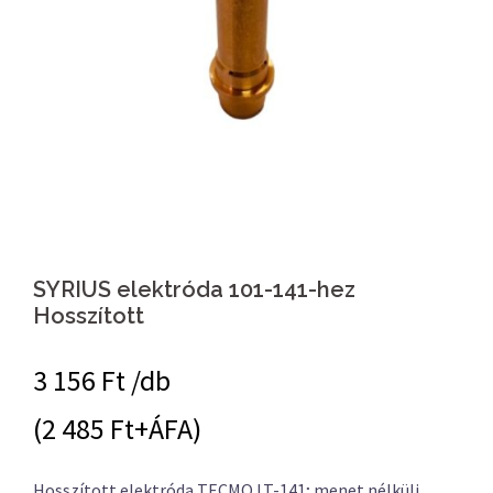
SYRIUS elektróda 101-141-hez
Hosszított
3 156
Ft /db
(2 485 Ft+ÁFA)
Hosszított elektróda TECMO LT-141; menet nélküli