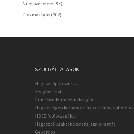
Munkavédelem
(94)
Plazmavágás
(202)
SZOLGÁLTATÁSOK
Hegesztőgép szerviz
Kisgépszerviz
Érintésvédelmi felülvizsgálat
Hegesztőgép karbantartás, validálás, kalibrálás
HBSZ felülvizsgálat
Hegesztő szaktanácsadás, szakoktatás
Géppróba