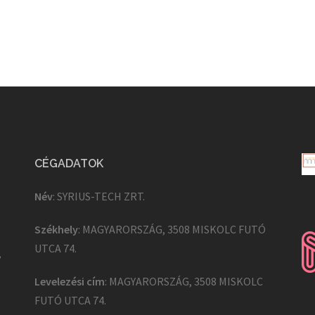
CÉGADATOK
Név
: SYRIUS-TECH ZRT.
Székhely
: MAGYARORSZÁG, 3508 MISKOLC FUTÓ
UTCA 74.
,
Levelezési cím
: MAGYARORSZÁG, 3508 MISKOLC
FUTÓ UTCA 74.