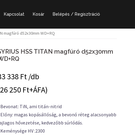
Kapcsolat
Kosár
Belépés / Regisztráció
TAN magfúró d52x30mm WD+RQ
SYRIUS HSS TITAN magfúró d52x30mm
WD+RQ
33 338
Ft /db
(26 250 Ft+ÁFA)
 Bevonat: TiN, ami titán-nitrid
 Előny: magas kopásállóság, a bevonó réteg alacsonyabb
ajlagos hővezetése, kedvezőbb súrlódás.
 Keménysége HV :2300