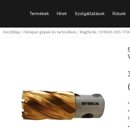
Termékek
Hírek
Szolgáltatások
Rólunk
Kezdőlap
/
Fémipari gépek és tartozékok
/
Magfúrók
/ SYRIUS HSS TI
•
•
f
•