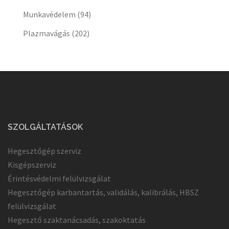
Munkavédelem
(94)
Plazmavágás
(202)
SZOLGÁLTATÁSOK
Hegesztőgép szerviz
Kisgépszerviz
Érintésvédelmi felülvizsgálat
Hegesztőgép karbantartás, validálás, kalibrálás, HBSZ
felülvizsgálat
Hegesztő szaktanácsadás, szakoktatás