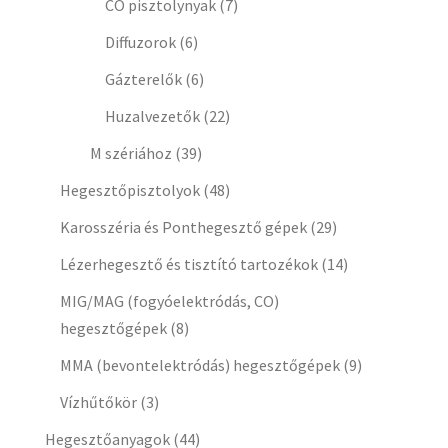
CO pisztolynyak
(7)
Diffuzorok
(6)
Gázterelők
(6)
Huzalvezetők
(22)
M szériához
(39)
Hegesztőpisztolyok
(48)
Karosszéria és Ponthegesztő gépek
(29)
Lézerhegesztő és tisztító tartozékok
(14)
MIG/MAG (fogyóelektródás, CO)
hegesztőgépek
(8)
MMA (bevontelektródás) hegesztőgépek
(9)
Vízhűtőkör
(3)
Hegesztőanyagok
(44)