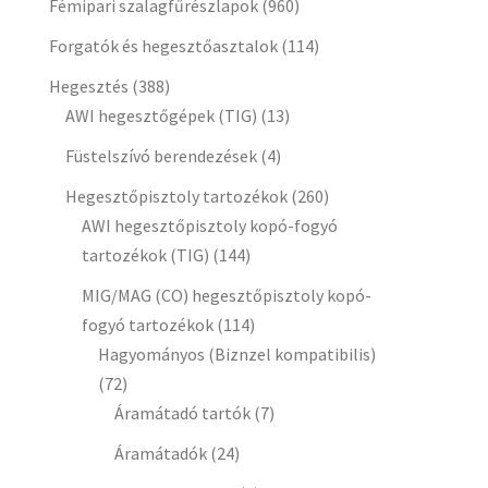
Fémipari szalagfűrészlapok
(960)
Forgatók és hegesztőasztalok
(114)
Hegesztés
(388)
AWI hegesztőgépek (TIG)
(13)
Füstelszívó berendezések
(4)
Hegesztőpisztoly tartozékok
(260)
AWI hegesztőpisztoly kopó-fogyó
tartozékok (TIG)
(144)
MIG/MAG (CO) hegesztőpisztoly kopó-
fogyó tartozékok
(114)
Hagyományos (Biznzel kompatibilis)
(72)
Áramátadó tartók
(7)
Áramátadók
(24)