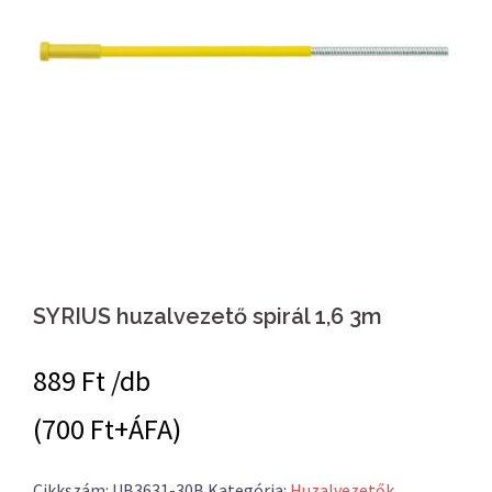
SYRIUS huzalvezető spirál 1,6 3m
889
Ft /db
(700 Ft+ÁFA)
Cikkszám:
UB3631-30B
Kategória:
Huzalvezetők