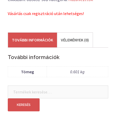
Vásárlás csak regisztráció után lehetséges!
TOVÁBBI INFORMÁCIÓK
VÉLEMÉNYEK (0)
További információk
Tömeg
0.601 kg
Keresés
a
következőre:
KERESÉS