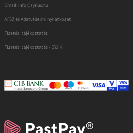
Email:
info@syrius.hu
ÁFSZ és Adatvédelmi nyilatkozat
Fizetési tájékoztatás
Fizetési tájékoztatás - GY.I.K.