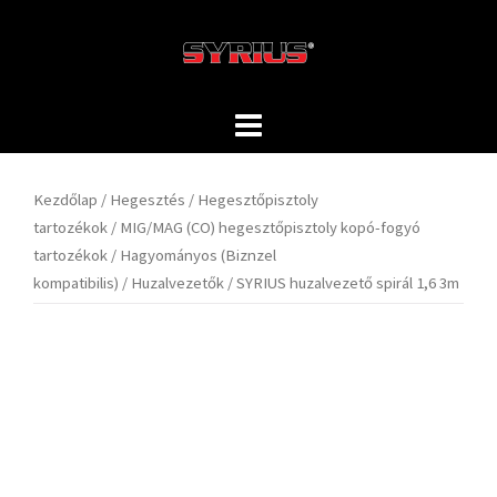
Skip
to
content
Kezdőlap
/
Hegesztés
/
Hegesztőpisztoly
tartozékok
/
MIG/MAG (CO) hegesztőpisztoly kopó-fogyó
tartozékok
/
Hagyományos (Biznzel
kompatibilis)
/
Huzalvezetők
/ SYRIUS huzalvezető spirál 1,6 3m