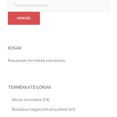
Keresés
a
következőre:
KERESÉS
KOSÁR
Nincsenek termékek a kosárban.
TERMÉKKATEGÓRIÁK
Akciós termékek
(54)
Általános hegesztőtartozékok
(63)