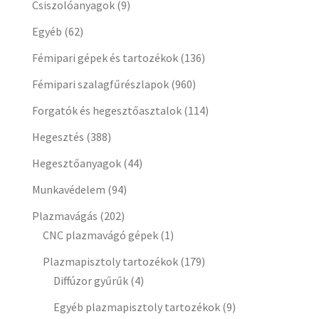
Csiszolóanyagok
(9)
Egyéb
(62)
Fémipari gépek és tartozékok
(136)
Fémipari szalagfűrészlapok
(960)
Forgatók és hegesztőasztalok
(114)
Hegesztés
(388)
Hegesztőanyagok
(44)
Munkavédelem
(94)
Plazmavágás
(202)
CNC plazmavágó gépek
(1)
Plazmapisztoly tartozékok
(179)
Diffúzor gyűrűk
(4)
Egyéb plazmapisztoly tartozékok
(9)