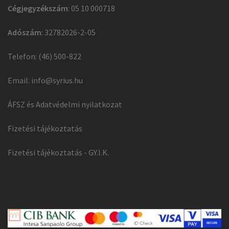
Cégjegyzékszám
: 05 10 000718
Adószám
: 32782026-2-05
Telefon: (46) 500-822
Email:
info@syrius.hu
ÁFSZ és Adatvédelmi nyilatkozat
Fizetési tájékoztatás
Fizetési tájékoztatás - GY.I.K.