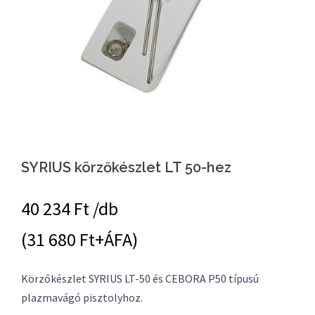
SYRIUS körzőkészlet LT 50-hez
40 234
Ft /db
(31 680 Ft+ÁFA)
Körzőkészlet SYRIUS LT-50 és CEBORA P50 típusú
plazmavágó pisztolyhoz.