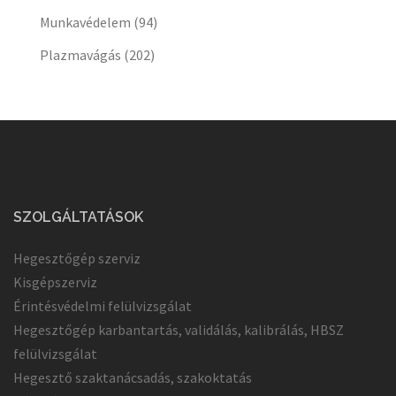
Munkavédelem
(94)
Plazmavágás
(202)
SZOLGÁLTATÁSOK
Hegesztőgép szerviz
Kisgépszerviz
Érintésvédelmi felülvizsgálat
Hegesztőgép karbantartás, validálás, kalibrálás, HBSZ
felülvizsgálat
Hegesztő szaktanácsadás, szakoktatás