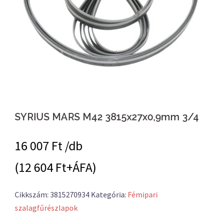
SYRIUS MARS M42 3815x27x0,9mm 3/4
16 007
Ft /db
(12 604 Ft+ÁFA)
Cikkszám:
3815270934
Kategória:
Fémipari
szalagfűrészlapok