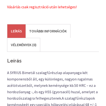
Vásárlás csak regisztráció után lehetséges!
LEÍRÁS
TOVÁBBI INFORMÁCIÓK
VÉLEMÉNYEK (0)
Leírás
A SYRIUS Bimetál szalagfűrészlap alapanyaga két
komponensből áll, egy különleges, nagyon rugalmas
acélötvözetből, melynek keménysége kb.50 HRC – ez a
hordozóanyag -, és egy HSS (gyorsacél) huzal, amelyet a
hordozószalagra felhegesztenek.A szalagfűrészlapok
keménységét egy speciális hőkezelési eljárással 68 +/-1