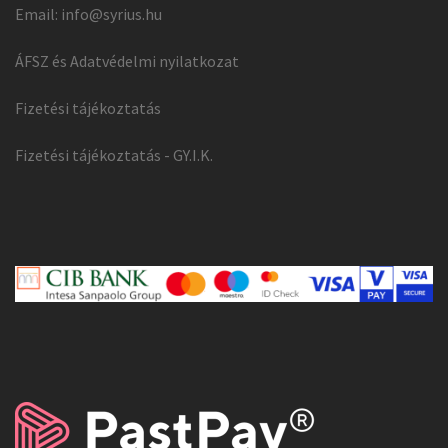
Email:
info@syrius.hu
ÁFSZ és Adatvédelmi nyilatkozat
Fizetési tájékoztatás
Fizetési tájékoztatás - GY.I.K.