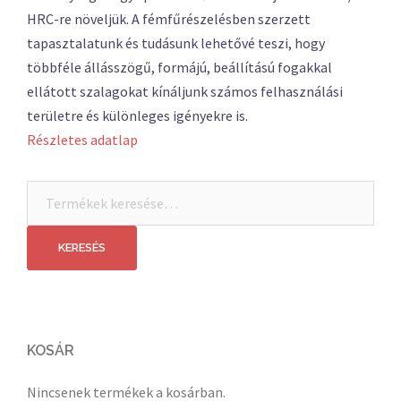
HRC-re növeljük. A fémfűrészelésben szerzett
tapasztalatunk és tudásunk lehetővé teszi, hogy
többféle állásszögű, formájú, beállítású fogakkal
ellátott szalagokat kínáljunk számos felhasználási
területre és különleges igényekre is.
Részletes adatlap
Keresés
a
következőre:
KERESÉS
KOSÁR
Nincsenek termékek a kosárban.