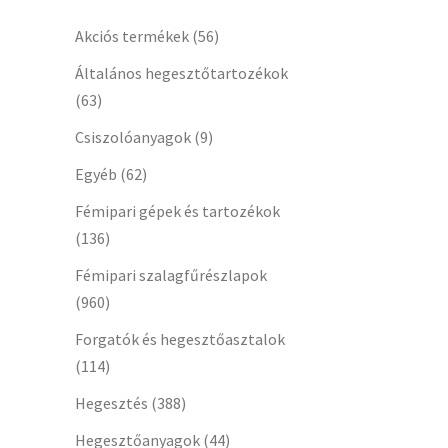
Akciós termékek
(56)
Általános hegesztőtartozékok
(63)
Csiszolóanyagok
(9)
Egyéb
(62)
Fémipari gépek és tartozékok
(136)
Fémipari szalagfűrészlapok
(960)
Forgatók és hegesztőasztalok
(114)
Hegesztés
(388)
Hegesztőanyagok
(44)