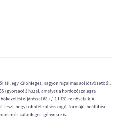
 áll, egy különleges, nagyon rugalmas acélötvözetből,
SS (gyorsacél) huzal, amelyet a hordozószalagra
őkezelési eljárással 68 +/-1 HRC-re növeljük. A
 teszi, hogy többféle állásszögű, formájú, beállítású
ületre és különleges igényekre is.