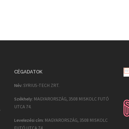
CÉGADATOK
Név
: SYRIUS-TECH ZRT.
Székhely
: MAGYARORSZÁG, 3508 MISKOLC FUTÓ
UTCA 74.
,
Levelezési cím
: MAGYARORSZÁG, 3508 MISKOLC
FUTÓ UTCA 74.