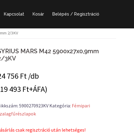
Kapcsolat
Kosár
Belépés / Regisztráció
9mm 2/3KV
SYRIUS MARS M42 5900x27x0,9mm
2/3KV
24 756
Ft /db
(19 493 Ft+ÁFA)
ikkszám:
5900270923KV
Kategória:
Fémipari
zalagfűrészlapok
ásárlás csak regisztráció után lehetséges!