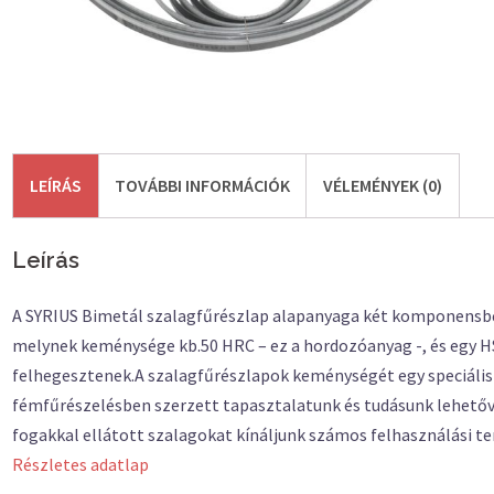
LEÍRÁS
TOVÁBBI INFORMÁCIÓK
VÉLEMÉNYEK (0)
Leírás
A SYRIUS Bimetál szalagfűrészlap alapanyaga két komponensből
melynek keménysége kb.50 HRC – ez a hordozóanyag -, és egy H
felhegesztenek.A szalagfűrészlapok keménységét egy speciális h
fémfűrészelésben szerzett tapasztalatunk és tudásunk lehetővé
fogakkal ellátott szalagokat kínáljunk számos felhasználási ter
Részletes adatlap