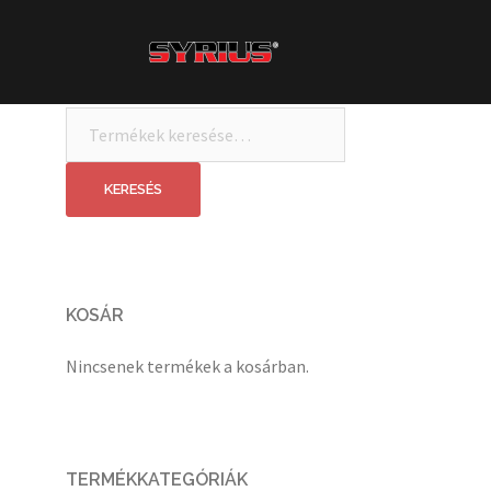
Skip
to
content
Keresés
a
következőre:
KERESÉS
KOSÁR
Nincsenek termékek a kosárban.
TERMÉKKATEGÓRIÁK