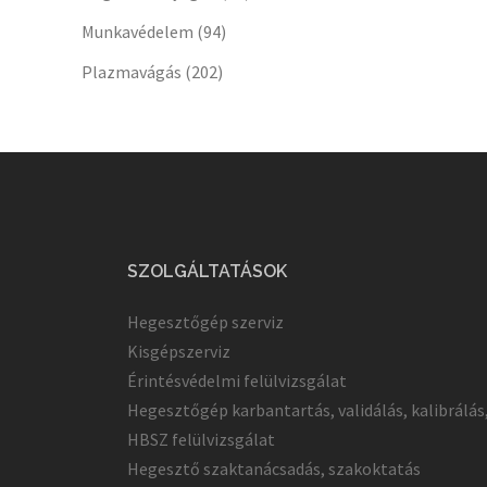
Munkavédelem
(94)
Plazmavágás
(202)
SZOLGÁLTATÁSOK
Hegesztőgép szerviz
Kisgépszerviz
Érintésvédelmi felülvizsgálat
Hegesztőgép karbantartás, validálás, kalibrálás
HBSZ felülvizsgálat
Hegesztő szaktanácsadás, szakoktatás