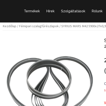
Termékek
Hírek
Szolgáltatások
Rólunk
Kezdőlap
/
Fémipari szalagfűrészlapok
/ SYRIUS MARS M42 5900x27x0,
C
s
V