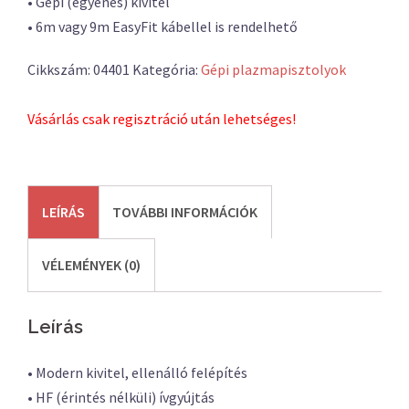
• Gépi (egyenes) kivitel
• 6m vagy 9m EasyFit kábellel is rendelhető
Cikkszám:
04401
Kategória:
Gépi plazmapisztolyok
Vásárlás csak regisztráció után lehetséges!
LEÍRÁS
TOVÁBBI INFORMÁCIÓK
VÉLEMÉNYEK (0)
Leírás
• Modern kivitel, ellenálló felépítés
• HF (érintés nélküli) ívgyújtás