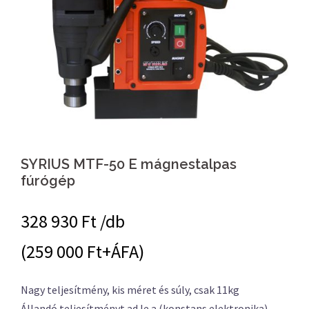
SYRIUS MTF-50 E mágnestalpas
fúrógép
328 930
Ft /db
(259 000 Ft+ÁFA)
Nagy teljesítmény, kis méret és súly, csak 11kg
Állandó teljesítményt ad le a (konstans elektronika),