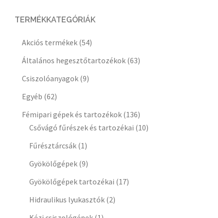
TERMÉKKATEGÓRIÁK
Akciós termékek
(54)
Általános hegesztőtartozékok
(63)
Csiszolóanyagok
(9)
Egyéb
(62)
Fémipari gépek és tartozékok
(136)
Csővágó fűrészek és tartozékai
(10)
Fűrésztárcsák
(1)
Gyökölőgépek
(9)
Gyökölőgépek tartozékai
(17)
Hidraulikus lyukasztók
(2)
Kézi csiszológépek
(1)