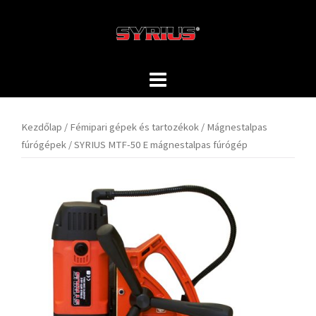
Skip
to
content
Kezdőlap
/
Fémipari gépek és tartozékok
/
Mágnestalpas
fúrógépek
/ SYRIUS MTF-50 E mágnestalpas fúrógép