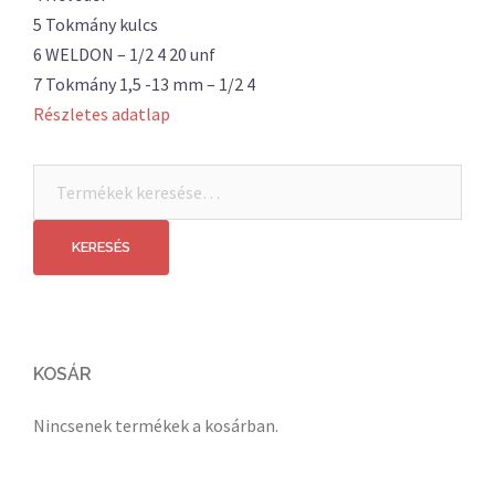
5 Tokmány kulcs
6 WELDON – 1/2 4 20 unf
7 Tokmány 1,5 -13 mm – 1/2 4
Részletes adatlap
Keresés
a
következőre:
KERESÉS
KOSÁR
Nincsenek termékek a kosárban.