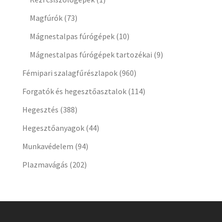
Magfúrók
(73)
Mágnestalpas fúrógépek
(10)
Mágnestalpas fúrógépek tartozékai
(9)
Fémipari szalagfűrészlapok
(960)
Forgatók és hegesztőasztalok
(114)
Hegesztés
(388)
Hegesztőanyagok
(44)
Munkavédelem
(94)
Plazmavágás
(202)