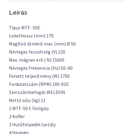
Leírás
Típus MTF -50E
Lökethossz (mm) 170
Magfúró átmérő max. (mm) Ø 50
Névleges feszültség (V) 220
Max. mágnes erő ( N) 15600
Névleges frekvencia (Hz) 50~60
Felvett teljesítmény (W) 1700
Fordulatszám (RPM) 100-810
Szerszámbefogás WELDON
Nettó súly (kg) 11
1 MTF-50 E fúrógép
2 Koffer
3 Hutőfolyadék tartály
4 Heveder