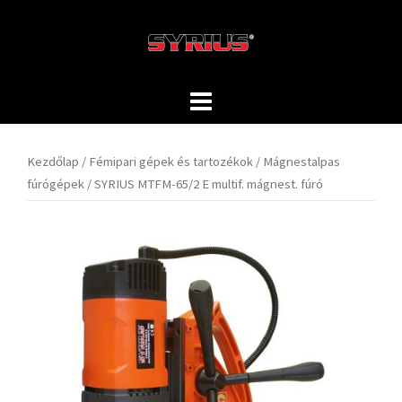
Skip
to
content
Kezdőlap
/
Fémipari gépek és tartozékok
/
Mágnestalpas
fúrógépek
/ SYRIUS MTFM-65/2 E multif. mágnest. fúró