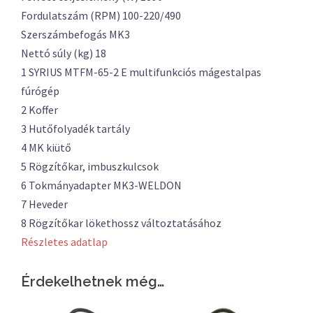
Fordulatszám (RPM) 100-220/490
Szerszámbefogás MK3
Nettó súly (kg) 18
1 SYRIUS MTFM-65-2 E multifunkciós mágestalpas
fúrógép
2 Koffer
3 Hutőfolyadék tartály
4 MK kiütő
5 Rögzítőkar, imbuszkulcsok
6 Tokmányadapter MK3-WELDON
7 Heveder
8 Rögzítőkar lökethossz változtatásához
Részletes adatlap
Érdekelhetnek még…