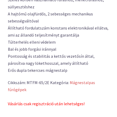
süllyesztéshez
A hajtómű olajfürdős, 2 sebességes mechanikus
sebességváltóval
Állítható fordulatszám konstans elektronikával ellátva,
ami az állandó teljesítményt garantálja
Túlterhelés elleni védelem
Bal és jobb forgási iránnyal
Pontosság és stabilitás a kettős vezetősín által,
párosítva nagy lökethosszal, amely állítható
Erős dupla tekercses mágnestalp
Cikkszám:
MTFM-65/2E
Kategória:
Mágnestalpas
fúrógépek
Vásárlás csak regisztráció után lehetséges!