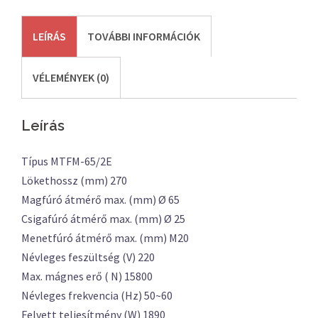
LEÍRÁS
TOVÁBBI INFORMÁCIÓK
VÉLEMÉNYEK (0)
Leírás
Típus MTFM-65/2E
Lökethossz (mm) 270
Magfúró átmérő max. (mm) Ø 65
Csigafúró átmérő max. (mm) Ø 25
Menetfúró átmérő max. (mm) M20
Névleges feszültség (V) 220
Max. mágnes erő ( N) 15800
Névleges frekvencia (Hz) 50~60
Felvett teljesítmény (W) 1890