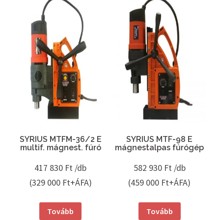
SYRIUS MTFM-36/2 E
SYRIUS MTF-98 E
multif. mágnest. fúró
mágnestalpas fúrógép
417 830
Ft /db
582 930
Ft /db
(329 000 Ft+ÁFA)
(459 000 Ft+ÁFA)
Tovább
Tovább