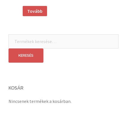
Tovább
Keresés
a
következőre:
KERESÉS
KOSÁR
Nincsenek termékek a kosárban.