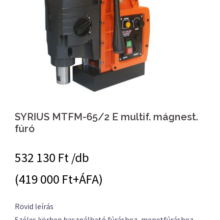
SYRIUS MTFM-65/2 E multif. mágnest.
fúró
532 130
Ft /db
(419 000 Ft+ÁFA)
Rövid leírás
Széles körben használható fúráshoz, menetfúráshoz,