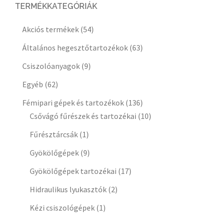
TERMÉKKATEGÓRIÁK
Akciós termékek
(54)
Általános hegesztőtartozékok
(63)
Csiszolóanyagok
(9)
Egyéb
(62)
Fémipari gépek és tartozékok
(136)
Csővágó fűrészek és tartozékai
(10)
Fűrésztárcsák
(1)
Gyökölőgépek
(9)
Gyökölőgépek tartozékai
(17)
Hidraulikus lyukasztók
(2)
Kézi csiszológépek
(1)