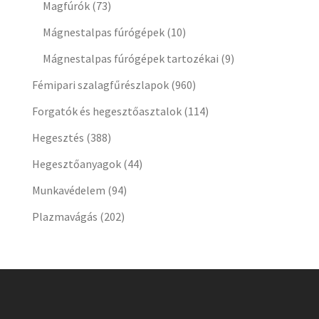
Magfúrók
(73)
Mágnestalpas fúrógépek
(10)
Mágnestalpas fúrógépek tartozékai
(9)
Fémipari szalagfűrészlapok
(960)
Forgatók és hegesztőasztalok
(114)
Hegesztés
(388)
Hegesztőanyagok
(44)
Munkavédelem
(94)
Plazmavágás
(202)