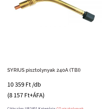
SYRIUS pisztolynyak 240A (TBI)
10 359
Ft /db
(8 157 Ft+ÁFA)
Cikkszám:
UB2401
Kategória:
CO pisztolynyak