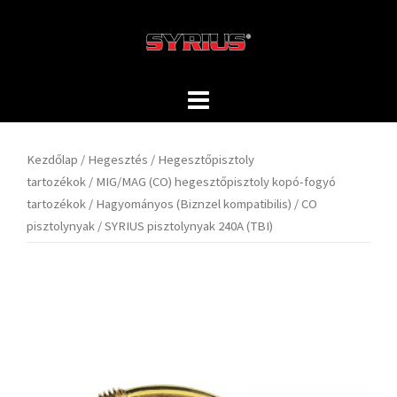
Skip
to
content
Kezdőlap
/
Hegesztés
/
Hegesztőpisztoly
tartozékok
/
MIG/MAG (CO) hegesztőpisztoly kopó-fogyó
tartozékok
/
Hagyományos (Biznzel kompatibilis)
/
CO
pisztolynyak
/ SYRIUS pisztolynyak 240A (TBI)