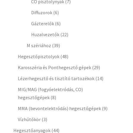
CO pisztolynyak
(7)
Diffuzorok
(6)
Gázterelők
(6)
Huzalvezetők
(22)
M szériához
(39)
Hegesztőpisztolyok
(48)
Karosszéria és Ponthegesztő gépek
(29)
Lézerhegesztő és tisztító tartozékok
(14)
MIG/MAG (fogyóelektródás, CO)
hegesztőgépek
(8)
MMA (bevontelektródás) hegesztőgépek
(9)
Vízhűtőkör
(3)
Hegesztőanyagok
(44)