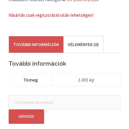
Vásárlás csak regisztráció után lehetséges!
TOVÁBBI INFORMÁCIÓK
VÉLEMÉNYEK (0)
További információk
Tömeg
1.001 kg
Keresés
a
következőre:
KERESÉS