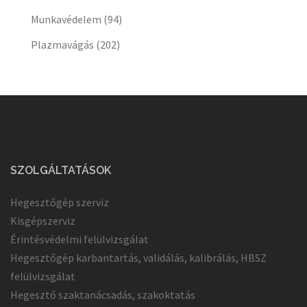
Munkavédelem
(94)
Plazmavágás
(202)
SZOLGÁLTATÁSOK
Hegesztőgép szerviz
Kisgépszerviz
Érintésvédelmi felülvizsgálat
Hegesztőgép karbantartás, validálás, kalibrálás, HBSZ
felülvizsgálat
Hegesztő szaktanácsadás, szakoktatás