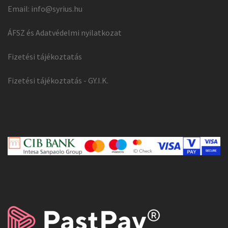
Email:
info@syrius.hu
ÁFSZ és Adatvédelmi nyilatkozat
Fizetési tájékoztatás
Fizetési tájékoztatás - GY.I.K.