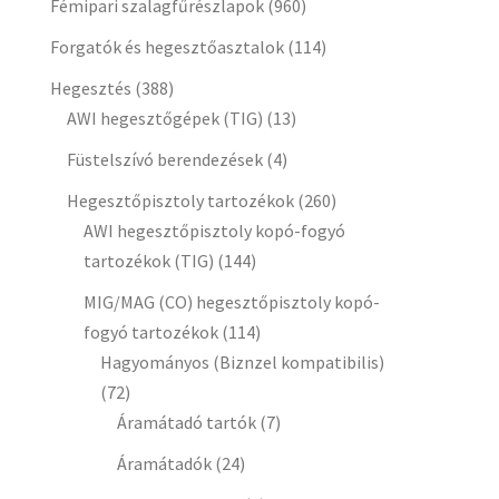
Fémipari szalagfűrészlapok
(960)
Forgatók és hegesztőasztalok
(114)
Hegesztés
(388)
AWI hegesztőgépek (TIG)
(13)
Füstelszívó berendezések
(4)
Hegesztőpisztoly tartozékok
(260)
AWI hegesztőpisztoly kopó-fogyó
tartozékok (TIG)
(144)
MIG/MAG (CO) hegesztőpisztoly kopó-
fogyó tartozékok
(114)
Hagyományos (Biznzel kompatibilis)
(72)
Áramátadó tartók
(7)
Áramátadók
(24)