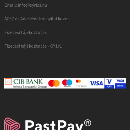
Email:
info@syrius.hu
ÁFSZ és Adatvédelmi nyilatkozat
Fizetési tájékoztatás
Fizetési tájékoztatás - GY.I.K.