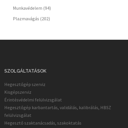
Munkavédelem
(94)
Plazmavágás
(202)
SZOLGÁLTATÁSOK
Hegesztőgép szerviz
Kisgépszerviz
Érintésvédelmi felülvizsgálat
Hegesztőgép karbantartás, validálás, kalibrálás, HBSZ
felülvizsgálat
Hegesztő szaktanácsadás, szakoktatás