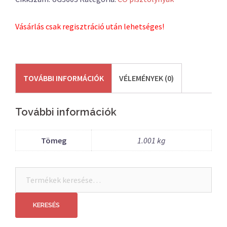
Vásárlás csak regisztráció után lehetséges!
TOVÁBBI INFORMÁCIÓK
VÉLEMÉNYEK (0)
További információk
Tömeg
1.001 kg
Keresés
a
következőre:
KERESÉS