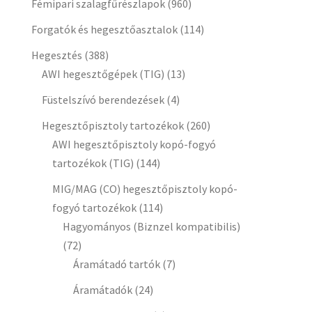
Fémipari szalagfűrészlapok
(960)
Forgatók és hegesztőasztalok
(114)
Hegesztés
(388)
AWI hegesztőgépek (TIG)
(13)
Füstelszívó berendezések
(4)
Hegesztőpisztoly tartozékok
(260)
AWI hegesztőpisztoly kopó-fogyó
tartozékok (TIG)
(144)
MIG/MAG (CO) hegesztőpisztoly kopó-
fogyó tartozékok
(114)
Hagyományos (Biznzel kompatibilis)
(72)
Áramátadó tartók
(7)
Áramátadók
(24)