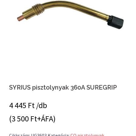
SYRIUS pisztolynyak 360A SUREGRIP
4 445
Ft /db
(3 500 Ft+ÁFA)
Cikkszám:
UG3603
Kategória:
CO pisztolynyak