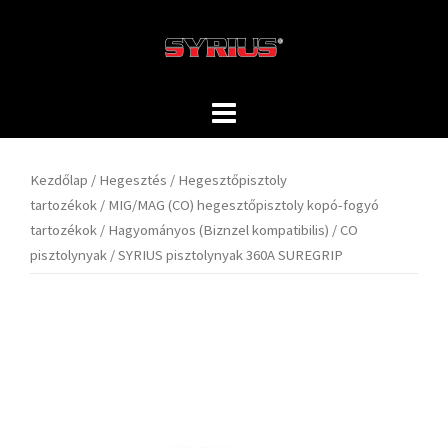
Skip
to
content
Kezdőlap
/
Hegesztés
/
Hegesztőpisztoly
tartozékok
/
MIG/MAG (CO) hegesztőpisztoly kopó-fogyó
tartozékok
/
Hagyományos (Biznzel kompatibilis)
/
CO
pisztolynyak
/ SYRIUS pisztolynyak 360A SUREGRIP