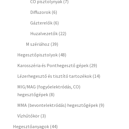
CO pisztolynyak
(7)
Diffuzorok
(6)
Gázterelők
(6)
Huzalvezetők
(22)
M szériához
(39)
Hegesztőpisztolyok
(48)
Karosszéria és Ponthegesztő gépek
(29)
Lézerhegesztő és tisztító tartozékok
(14)
MIG/MAG (fogyóelektródás, CO)
hegesztőgépek
(8)
MMA (bevontelektródás) hegesztőgépek
(9)
Vízhűtőkör
(3)
Hegesztőanyagok
(44)