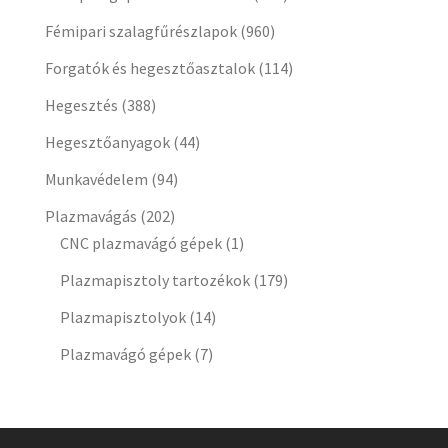
Fémipari szalagfűrészlapok
(960)
Forgatók és hegesztőasztalok
(114)
Hegesztés
(388)
Hegesztőanyagok
(44)
Munkavédelem
(94)
Plazmavágás
(202)
CNC plazmavágó gépek
(1)
Plazmapisztoly tartozékok
(179)
Plazmapisztolyok
(14)
Plazmavágó gépek
(7)