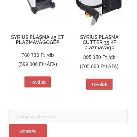
SYRIUS PLASMA 45 CT
SYRIUS PLASMA
PLAZMAVÁGÓGÉP
CUTTER 35 KF
plazmavágó
760 730
Ft /db
895 350
Ft /db
(599 000 Ft+ÁFA)
(705 000 Ft+ÁFA)
Tovább
Tovább
Keresés
a
következőre:
KERESÉS