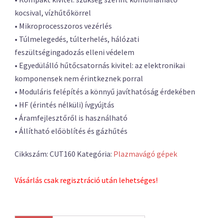
kocsival, vízhűtőkörrel
• Mikroprocesszoros vezérlés
• Túlmelegedés, túlterhelés, hálózati
feszültségingadozás elleni védelem
• Egyedülálló hűtőcsatornás kivitel: az elektronikai
komponensek nem érintkeznek porral
• Moduláris felépítés a könnyű javíthatóság érdekében
• HF (érintés nélküli) ívgyújtás
• Áramfejlesztőről is használható
• Állítható előöblítés és gázhűtés
Cikkszám:
CUT160
Kategória:
Plazmavágó gépek
Vásárlás csak regisztráció után lehetséges!