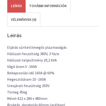
LEÍRÁS
TOVÁBBI INFORMÁCIÓK
VÉLEMÉNYEK (0)
Leírás
Eljárás sűritettlevegős plazmavágás
Hálózati feszültség 380V, 3 fázis
Hálózati teljesítmény 29,2 kVA
Vágó áram 5 -160A
Bekapcsolási idő 160A @ 60%
Hegesztőáram 10 -160A
Üresjárati feszültség 350V
Tömeg 45kg
Méret 622 x 280 x 480mm
Átvágás, darabolás 60mm (acélban)