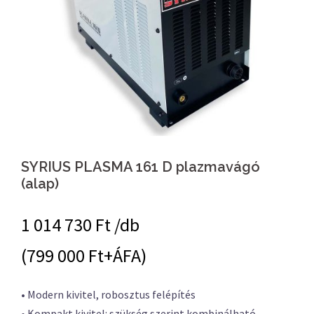
SYRIUS PLASMA 161 D plazmavágó
(alap)
1 014 730
Ft /db
(799 000 Ft+ÁFA)
• Modern kivitel, robosztus felépítés
• Kompakt kivitel: szükség szerint kombinálható