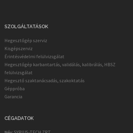
SZOLGÁLTATÁSOK
Hegesztőgép szerviz
Kisgépszerviz
Érintésvédelmi felülvizsgálat
Hegesztőgép karbantartás, validálás, kalibrálás, HBSZ
felülvizsgálat
Hegesztő szaktanácsadás, szakoktatás
Géppróba
Garancia
CÉGADATOK
Név
: SYRIUS-TECH ZRT.