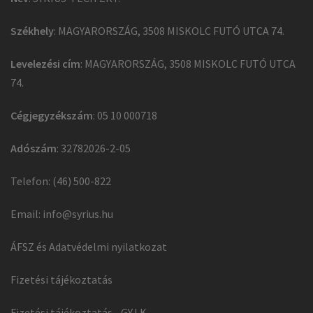
Székhely
: MAGYARORSZÁG, 3508 MISKOLC FUTÓ UTCA 74.
Levelezési cím
: MAGYARORSZÁG, 3508 MISKOLC FUTÓ UTCA
74.
Cégjegyzékszám
: 05 10 000718
Adószám
: 32782026-2-05
Telefon: (46) 500-822
Email:
info@syrius.hu
ÁFSZ és Adatvédelmi nyilatkozat
Fizetési tájékoztatás
Fizetési tájékoztatás - GY.I.K.