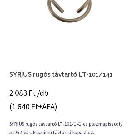
SYRIUS rugós távtartó LT-101/141
2 083
Ft /db
(1 640 Ft+ÁFA)
SYRIUS rugós távtartó LT-101/141-es plazmapisztoly
51952-es cikkszámú távtartó kupakhoz.