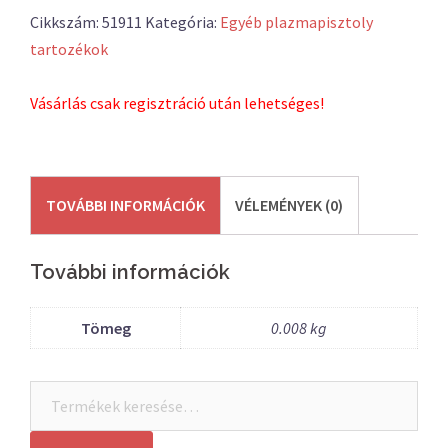
Cikkszám:
51911
Kategória:
Egyéb plazmapisztoly
tartozékok
Vásárlás csak regisztráció után lehetséges!
TOVÁBBI INFORMÁCIÓK
VÉLEMÉNYEK (0)
További információk
Tömeg
0.008 kg
Keresés
a
következőre: