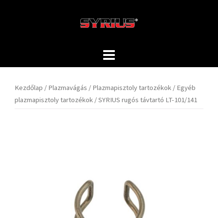
Skip
to
content
Kezdőlap
/
Plazmavágás
/
Plazmapisztoly tartozékok
/
Egyéb
plazmapisztoly tartozékok
/ SYRIUS rugós távtartó LT-101/141