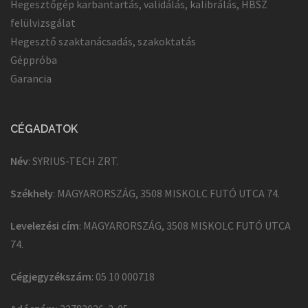
Hegesztőgép karbantartás, validálás, kalibrálás, HBSZ
felülvizsgálat
Hegesztő szaktanácsadás, szakoktatás
Géppróba
Garancia
CÉGADATOK
Név
: SYRIUS-TECH ZRT.
Székhely
: MAGYARORSZÁG, 3508 MISKOLC FUTÓ UTCA 74.
Levelezési cím
: MAGYARORSZÁG, 3508 MISKOLC FUTÓ UTCA
74.
Cégjegyzékszám
: 05 10 000718