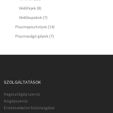
Védőfejek
(8)
Védőkupakok
(7)
Plazmapisztolyok
(14)
Plazmavágó gépek
(7)
SZOLGÁLTATÁSOK
Hegesztőgép szerviz
Kisgépszerviz
Érintésvédelmi felülvizsgálat