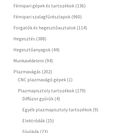
Fémipari gépek és tartozékok
(136)
Fémipari szalagfűrészlapok
(960)
Forgatók és hegesztőasztalok
(114)
Hegesztés
(388)
Hegesztőanyagok
(44)
Munkavédelem
(94)
Plazmavágás
(202)
CNC plazmavágó gépek
(1)
Plazmapisztoly tartozékok
(179)
Diffúzor gyűrűk
(4)
Egyéb plazmapisztoly tartozékok
(9)
Elektródák
(15)
Fúvókák
(23)