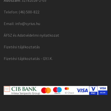
Adószám
: 32782026-2-05
Telefon: (46) 500-822
Email:
info@syrius.hu
ÁFSZ és Adatvédelmi nyilatkozat
Fizetési tájékoztatás
Fizetési tájékoztatás - GY.I.K.