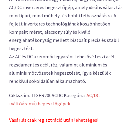
AC/DC inverteres hegesztőgép, amely ideális választás
mind ipari, mind műhely- és hobbi felhasználásra. A
fejlett inverteres technológiának köszönhetően
kompakt méret, alacsony súly és kiváló
energiahatékonyság mellett biztosít precíz és stabil
hegesztést.
Az AC és DC üzemmód egyaránt lehetővé teszi acél,
rozsdamentes acél, réz, valamint alumínium és
alumíniumötvözetek hegesztését, így a készülék
rendkívül sokoldalúan alkalmazható.
Cikkszám:
TIGER200ACDC
Kategória:
AC/DC
(váltóáramú) hegesztőgépek
Vásárlás csak regisztráció után lehetséges!