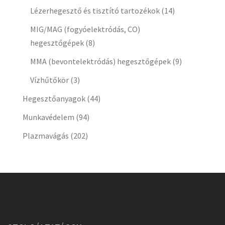
Lézerhegesztő és tisztító tartozékok
(14)
MIG/MAG (fogyóelektródás, CO)
hegesztőgépek
(8)
MMA (bevontelektródás) hegesztőgépek
(9)
Vízhűtőkör
(3)
Hegesztőanyagok
(44)
Munkavédelem
(94)
Plazmavágás
(202)