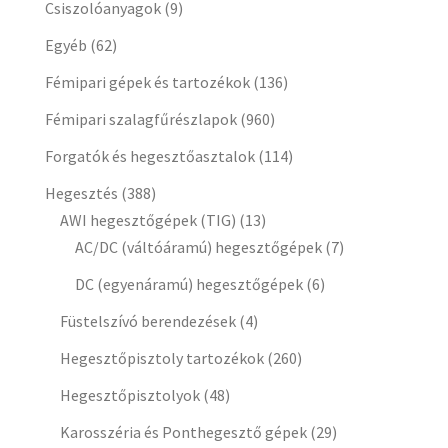
Csiszolóanyagok
(9)
Egyéb
(62)
Fémipari gépek és tartozékok
(136)
Fémipari szalagfűrészlapok
(960)
Forgatók és hegesztőasztalok
(114)
Hegesztés
(388)
AWI hegesztőgépek (TIG)
(13)
AC/DC (váltóáramú) hegesztőgépek
(7)
DC (egyenáramú) hegesztőgépek
(6)
Füstelszívó berendezések
(4)
Hegesztőpisztoly tartozékok
(260)
Hegesztőpisztolyok
(48)
Karosszéria és Ponthegesztő gépek
(29)