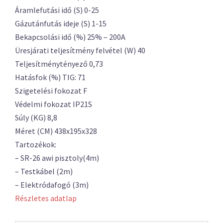
Áramlefutási idő (S) 0-25
Gázutánfutás ideje (S) 1-15
Bekapcsolási idő (%) 25% – 200A
Üresjárati teljesítmény felvétel (W) 40
Teljesítménytényező 0,73
Hatásfok (%) TIG: 71
Szigetelési fokozat F
Védelmi fokozat IP21S
Súly (KG) 8,8
Méret (CM) 438x195x328
Tartozékok:
– SR-26 awi pisztoly(4m)
– Testkábel (2m)
– Elektródafogó (3m)
Részletes adatlap