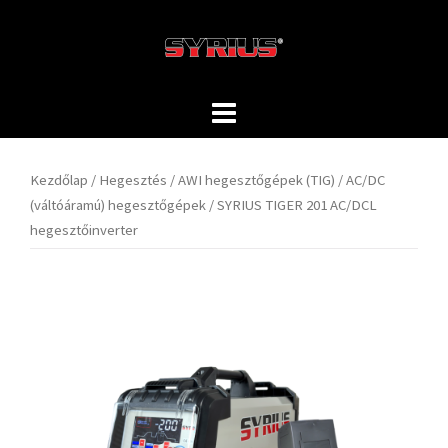
Skip
to
content
Kezdőlap
/
Hegesztés
/
AWI hegesztőgépek (TIG)
/
AC/DC
(váltóáramú) hegesztőgépek
/ SYRIUS TIGER 201 AC/DCL
hegesztőinverter