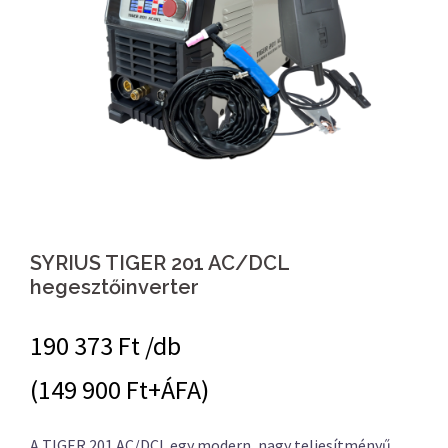
SYRIUS TIGER 201 AC/DCL
hegesztőinverter
190 373
Ft /db
(149 900 Ft+ÁFA)
A TIGER 201 AC/DCL egy modern, nagy teljesítményű