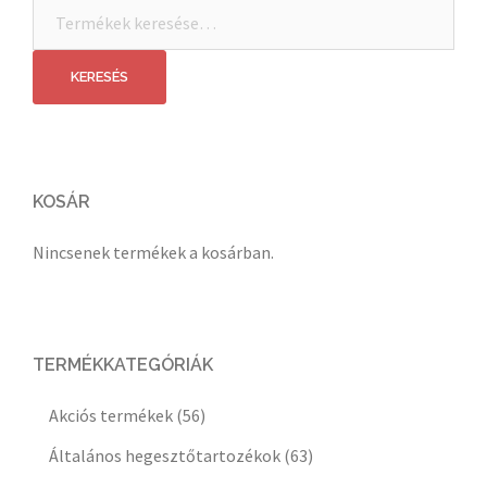
Keresés
a
következőre:
KERESÉS
KOSÁR
Nincsenek termékek a kosárban.
TERMÉKKATEGÓRIÁK
Akciós termékek
(56)
Általános hegesztőtartozékok
(63)