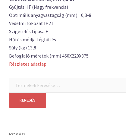
Gyújtás HF (Nagy frekvencia)
Optimális anyagvastagság (mm） 0,3-8
Védelmi fokozat IP21
Szigetelés típusa F
Hűtés módja Léghűtés
Súly (kg) 13,8
Befoglaló méretek (mm) 460X220X375
Részletes adatlap
Keresés
a
következőre:
KERESÉS
KOSÁR