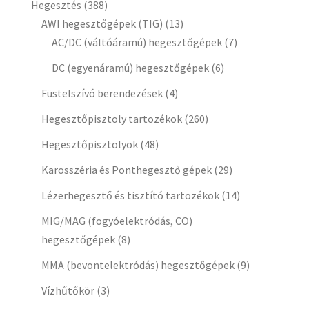
Hegesztés
(388)
AWI hegesztőgépek (TIG)
(13)
AC/DC (váltóáramú) hegesztőgépek
(7)
DC (egyenáramú) hegesztőgépek
(6)
Füstelszívó berendezések
(4)
Hegesztőpisztoly tartozékok
(260)
Hegesztőpisztolyok
(48)
Karosszéria és Ponthegesztő gépek
(29)
Lézerhegesztő és tisztító tartozékok
(14)
MIG/MAG (fogyóelektródás, CO)
hegesztőgépek
(8)
MMA (bevontelektródás) hegesztőgépek
(9)
Vízhűtőkör
(3)