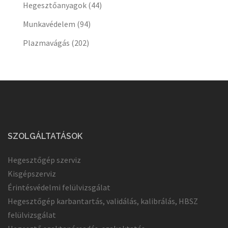
Hegesztőanyagok
(44)
Munkavédelem
(94)
Plazmavágás
(202)
SZOLGÁLTATÁSOK
Hegesztőgép szerviz
Kisgépszerviz
Érintésvédelmi felülvizsgálat
Hegesztőgép karbantartás, validálás, kalibrálás, HBSZ
felülvizsgálat