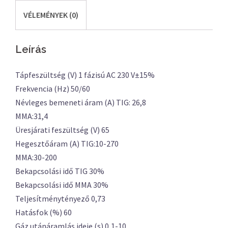
VÉLEMÉNYEK (0)
Leírás
Tápfeszültség (V) 1 fázisú AC 230 V±15%
Frekvencia (Hz) 50/60
Névleges bemeneti áram (A) TIG: 26,8
MMA:31,4
Üresjárati feszültség (V) 65
Hegesztőáram (A) TIG:10-270
MMA:30-200
Bekapcsolási idő TIG 30%
Bekapcsolási idő MMA 30%
Teljesítménytényező 0,73
Hatásfok (%) 60
Gáz utánáramlás ideje (s) 0,1-10