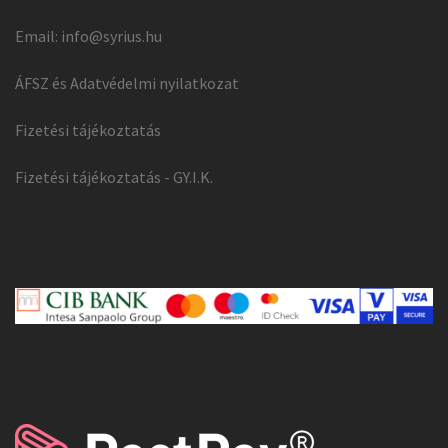
Email:
info@syrius.hu
ÁFSZ és Adatvédelmi nyilatkozat
Fizetési tájékoztatás
Fizetési tájékoztatás - GY.I.K.