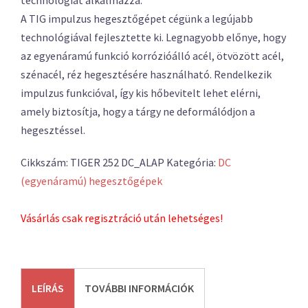
technológiát alkalmazza.
A TIG impulzus hegesztőgépet cégünk a legújabb
technológiával fejlesztette ki. Legnagyobb előnye, hogy
az egyenáramú funkció korrózióálló acél, ötvözött acél,
szénacél, réz hegesztésére használható. Rendelkezik
impulzus funkcióval, így kis hőbevitelt lehet elérni,
amely biztosítja, hogy a tárgy ne deformálódjon a
hegesztéssel.
Cikkszám:
TIGER 252 DC_ALAP
Kategória:
DC
(egyenáramú) hegesztőgépek
Vásárlás csak regisztráció után lehetséges!
LEÍRÁS
TOVÁBBI INFORMÁCIÓK