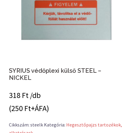
SYRIUS védőplexi külső STEEL –
NICKEL
318
Ft /db
(250 Ft+ÁFA)
Cikkszám:
steelk
Kategória:
Hegesztőpajzs tartozékok,
alkatrészek