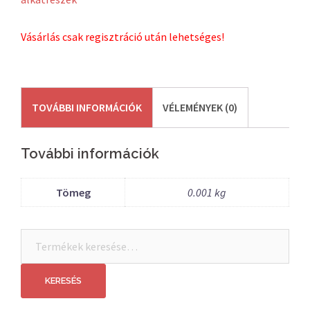
Vásárlás csak regisztráció után lehetséges!
TOVÁBBI INFORMÁCIÓK
VÉLEMÉNYEK (0)
További információk
Tömeg
0.001 kg
Keresés
a
következőre:
KERESÉS