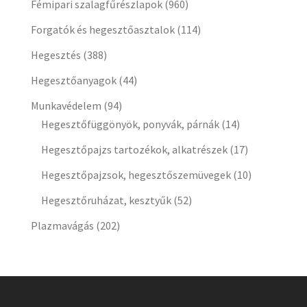
Fémipari szalagfűrészlapok
(960)
Forgatók és hegesztőasztalok
(114)
Hegesztés
(388)
Hegesztőanyagok
(44)
Munkavédelem
(94)
Hegesztőfüggönyök, ponyvák, párnák
(14)
Hegesztőpajzs tartozékok, alkatrészek
(17)
Hegesztőpajzsok, hegesztőszemüvegek
(10)
Hegesztőruházat, kesztyűk
(52)
Plazmavágás
(202)