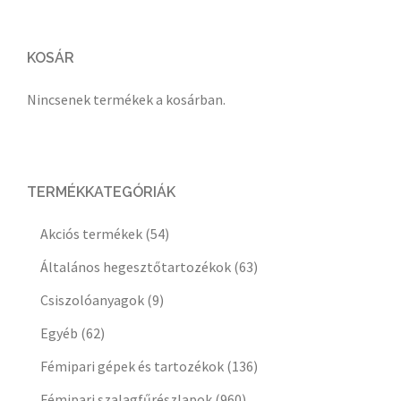
KOSÁR
Nincsenek termékek a kosárban.
TERMÉKKATEGÓRIÁK
Akciós termékek
(54)
Általános hegesztőtartozékok
(63)
Csiszolóanyagok
(9)
Egyéb
(62)
Fémipari gépek és tartozékok
(136)
Fémipari szalagfűrészlapok
(960)