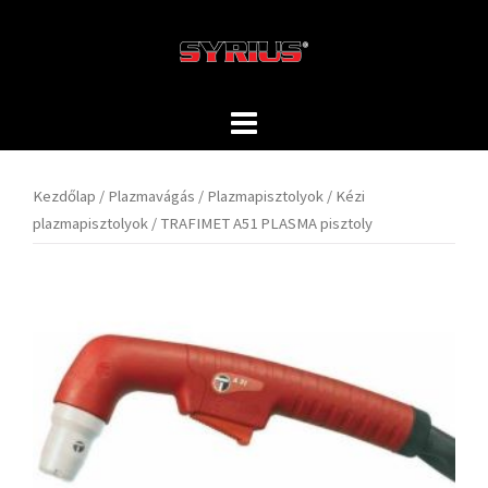
Skip
to
content
Kezdőlap
/
Plazmavágás
/
Plazmapisztolyok
/
Kézi
plazmapisztolyok
/ TRAFIMET A51 PLASMA pisztoly