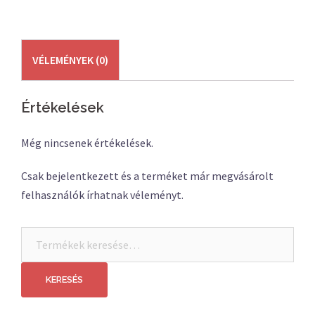
VÉLEMÉNYEK (0)
Értékelések
Még nincsenek értékelések.
Csak bejelentkezett és a terméket már megvásárolt
felhasználók írhatnak véleményt.
Keresés
a
következőre:
KERESÉS