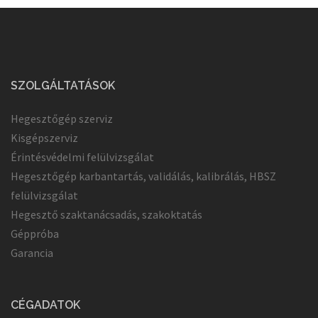
SZOLGÁLTATÁSOK
Hegesztőgép szerviz
Kisgépszerviz
Érintésvédelmi felülvizsgálat
Hegesztőgép karbantartás, validálás, kalibrálás, HBSZ
felülvizsgálat
Hegesztő szaktanácsadás, szakoktatás
Géppróba
Garancia
CÉGADATOK