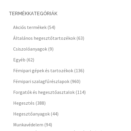
TERMÉKKATEGÓRIÁK
Akciós termékek
(54)
Általános hegesztőtartozékok
(63)
Csiszolóanyagok
(9)
Egyéb
(62)
Fémipari gépek és tartozékok
(136)
Fémipari szalagfűrészlapok
(960)
Forgatók és hegesztőasztalok
(114)
Hegesztés
(388)
Hegesztőanyagok
(44)
Munkavédelem
(94)