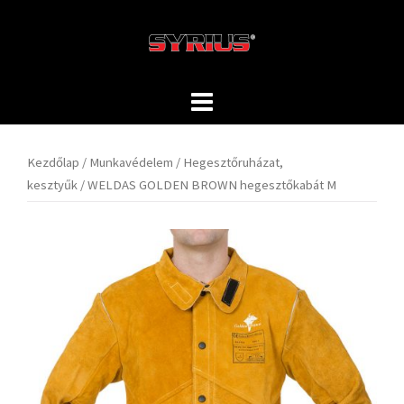
Skip
to
content
Kezdőlap
/
Munkavédelem
/
Hegesztőruházat,
kesztyűk
/ WELDAS GOLDEN BROWN hegesztőkabát M