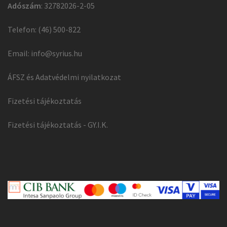
Adószám
: 32782026-2-05
Telefon: (46) 500-822
Email:
info@syrius.hu
ÁFSZ és Adatvédelmi nyilatkozat
Fizetési tájékoztatás
Fizetési tájékoztatás - GY.I.K.