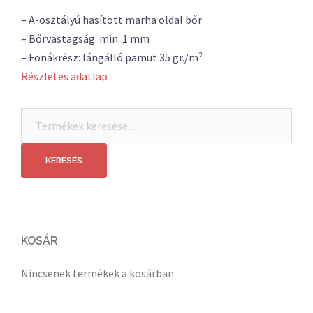
– A-osztályú hasított marha oldal bőr
– Bőrvastagság: min. 1 mm
– Fonákrész: lángálló pamut 35 gr./m²
Részletes adatlap
Keresés
a
következőre:
KERESÉS
KOSÁR
Nincsenek termékek a kosárban.