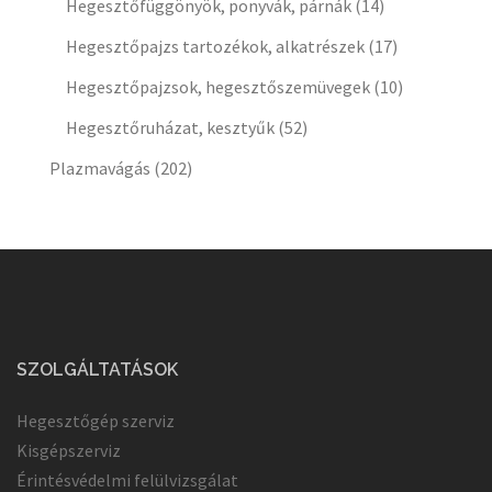
Hegesztőfüggönyök, ponyvák, párnák
(14)
Hegesztőpajzs tartozékok, alkatrészek
(17)
Hegesztőpajzsok, hegesztőszemüvegek
(10)
Hegesztőruházat, kesztyűk
(52)
Plazmavágás
(202)
SZOLGÁLTATÁSOK
Hegesztőgép szerviz
Kisgépszerviz
Érintésvédelmi felülvizsgálat