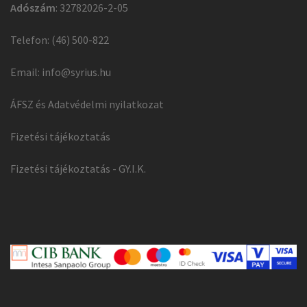
Adószám
: 32782026-2-05
Telefon: (46) 500-822
Email:
info@syrius.hu
ÁFSZ és Adatvédelmi nyilatkozat
Fizetési tájékoztatás
Fizetési tájékoztatás - GY.I.K.