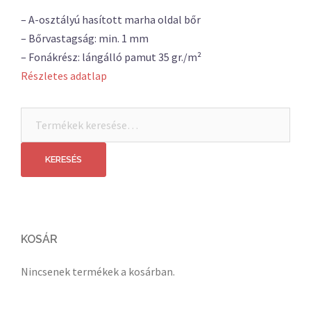
– A-osztályú hasított marha oldal bőr
– Bőrvastagság: min. 1 mm
– Fonákrész: lángálló pamut 35 gr./m²
Részletes adatlap
Keresés
a
következőre:
KERESÉS
KOSÁR
Nincsenek termékek a kosárban.