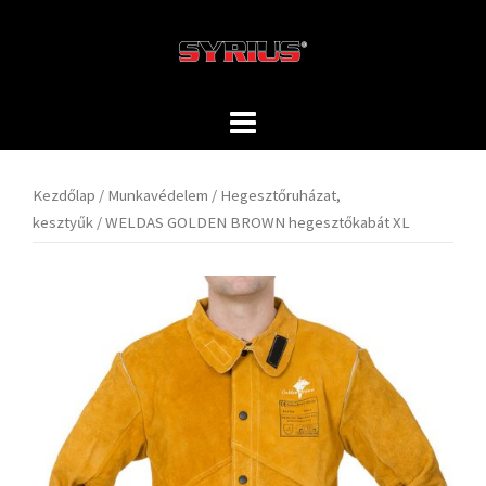
Skip
to
content
Kezdőlap
/
Munkavédelem
/
Hegesztőruházat,
kesztyűk
/ WELDAS GOLDEN BROWN hegesztőkabát XL