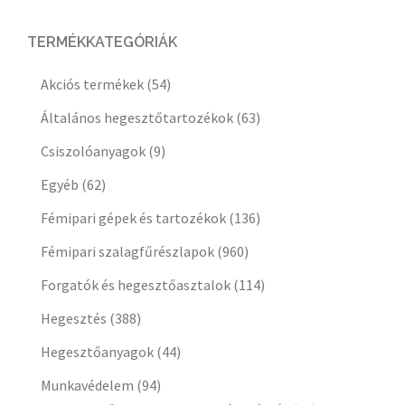
TERMÉKKATEGÓRIÁK
Akciós termékek
(54)
Általános hegesztőtartozékok
(63)
Csiszolóanyagok
(9)
Egyéb
(62)
Fémipari gépek és tartozékok
(136)
Fémipari szalagfűrészlapok
(960)
Forgatók és hegesztőasztalok
(114)
Hegesztés
(388)
Hegesztőanyagok
(44)
Munkavédelem
(94)