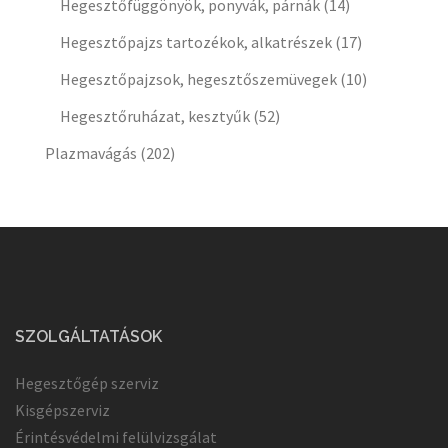
Hegesztőfüggönyök, ponyvák, párnák
(14)
Hegesztőpajzs tartozékok, alkatrészek
(17)
Hegesztőpajzsok, hegesztőszemüvegek
(10)
Hegesztőruházat, kesztyűk
(52)
Plazmavágás
(202)
SZOLGÁLTATÁSOK
Hegesztőgép szerviz
Kisgépszerviz
Érintésvédelmi felülvizsgálat