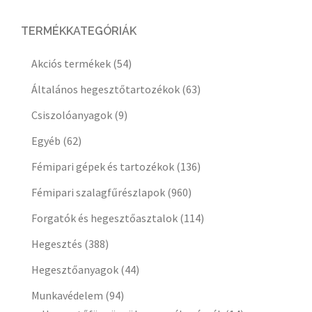
TERMÉKKATEGÓRIÁK
Akciós termékek
(54)
Általános hegesztőtartozékok
(63)
Csiszolóanyagok
(9)
Egyéb
(62)
Fémipari gépek és tartozékok
(136)
Fémipari szalagfűrészlapok
(960)
Forgatók és hegesztőasztalok
(114)
Hegesztés
(388)
Hegesztőanyagok
(44)
Munkavédelem
(94)