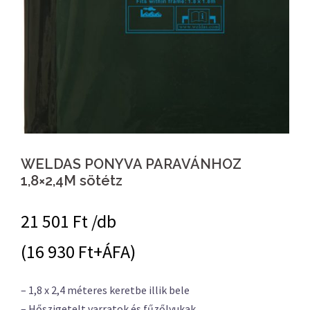
WELDAS PONYVA PARAVÁNHOZ
1,8×2,4M sötétz
21 501
Ft /db
(16 930 Ft+ÁFA)
– 1,8 x 2,4 méteres keretbe illik bele
– Hőszigetelt varratok és fűzőlyukak