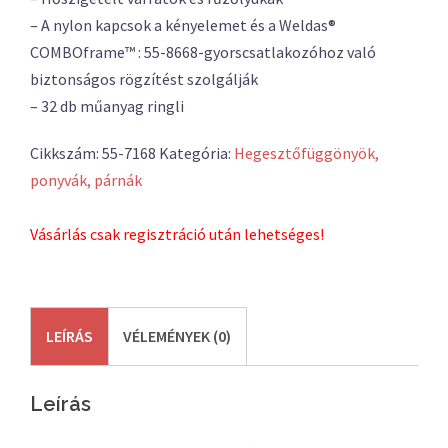
– A nylon kapcsok a kényelemet és a Weldas®
COMBOframe™ : 55-8668-gyorscsatlakozóhoz való
biztonságos rögzítést szolgálják
– 32 db műanyag ringli
Cikkszám:
55-7168
Kategória:
Hegesztőfüggönyök,
ponyvák, párnák
Vásárlás csak regisztráció után lehetséges!
LEÍRÁS
VÉLEMÉNYEK (0)
Leírás