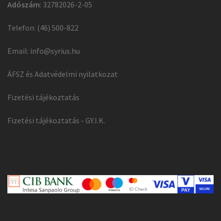
Adószám
: 32782026-2-05
Telefon: (46) 500-822
Email:
info@syrius.hu
ÁFSZ és Adatvédelmi nyilatkozat
Fizetési tájékoztatás
Fizetési tájékoztatás - GY.I.K.