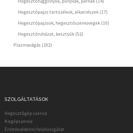
Hegesztőfüggönyök, ponyvák, párnák
(14)
Hegesztőpajzs tartozékok, alkatrészek
(17)
Hegesztőpajzsok, hegesztőszemüvegek
(10)
Hegesztőruházat, kesztyűk
(52)
Plazmavágás
(202)
SZOLGÁLTATÁSOK
Hegesztőgép szerviz
Kisgépszerviz
Érintésvédelmi felülvizsgálat