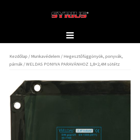
Skip
to
content
Kezdőlap
/
Munkavédelem
/
Hegesztőfüggönyök, ponyvák,
párnák
/ WELDAS PONYVA PARAVÁNHOZ 1,8×2,4M sötétz