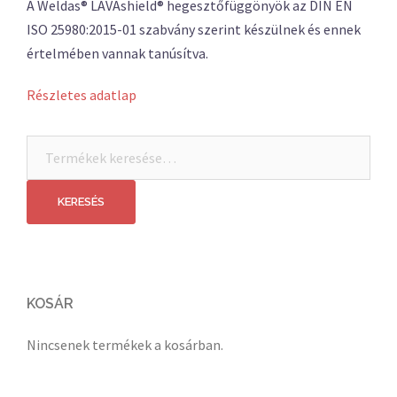
A Weldas® LAVAshield® hegesztőfüggönyök az DIN EN
ISO 25980:2015-01 szabvány szerint készülnek és ennek
értelmében vannak tanúsítva.
Részletes adatlap
Keresés
a
következőre:
KERESÉS
KOSÁR
Nincsenek termékek a kosárban.