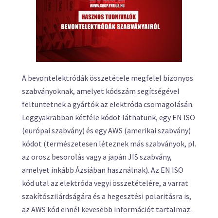
A bevontelektródák összetétele megfelel bizonyos
szabványoknak, amelyet kódszám segítségével
feltüntetnek a gyártók az elektróda csomagolásán.
Leggyakrabban kétféle kódot láthatunk, egy EN ISO
(európai szabvány) és egy AWS (amerikai szabvány)
kódot (természetesen léteznek más szabványok, pl.
az orosz besorolás vagy a japán JIS szabvány,
amelyet inkább Ázsiában használnak). Az EN ISO
kód utal az elektróda vegyi összetételére, a varrat
szakítószilárdságára és a hegesztési polaritásra is,
az AWS kód ennél kevesebb információt tartalmaz.