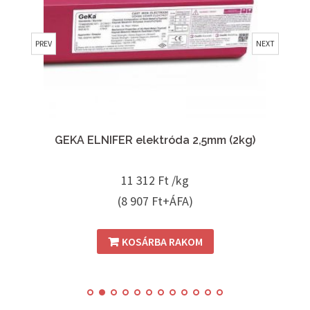
PREV
NEXT
2
GEKA ELNIFER elektróda 2,5mm (2kg)
GE
11 312
Ft /kg
(8 907 Ft+ÁFA)
KOSÁRBA RAKOM