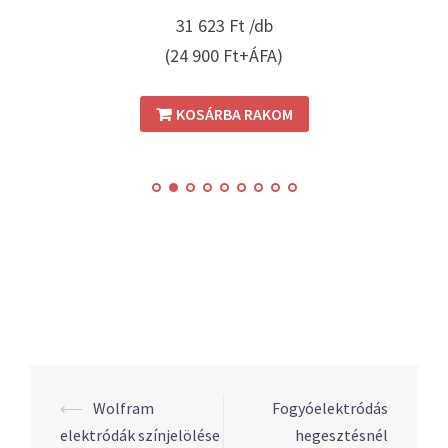
31 623
Ft /db
(24 900 Ft+ÁFA)
KOSÁRBA RAKOM
⟵
Wolfram
Fogyóelektródás
Post
elektródák színjelölése
hegesztésnél