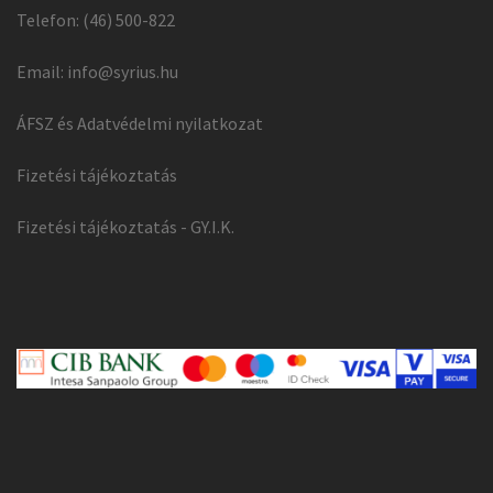
Telefon: (46) 500-822
Email:
info@syrius.hu
ÁFSZ és Adatvédelmi nyilatkozat
Fizetési tájékoztatás
Fizetési tájékoztatás - GY.I.K.